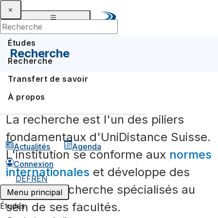
Études
Recherche
Recherche
Transfert de savoir
Groupes de recherche
À propos
Projets de recherche au sein d'UniDistance Suisse
La recherche est l'un des piliers
Leçons inaugurales
fondamentaux d'UniDistance Suisse.
Actualités
Agenda
Campus de recherche Brigue
L'institution se conforme aux
normes
Connexion
Notre engagement pour la science
internationales
et développe des
DE
FR
EN
pôles de recherche spécialisés au
Coup de projecteur sur la recherche
Menu principal
sein de ses facultés.
Études
Collaborations internationales