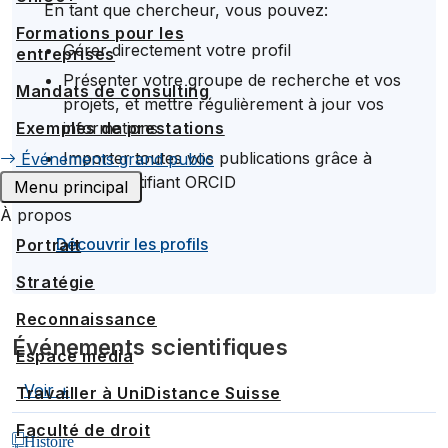
En tant que chercheur, vous pouvez:
Formations pour les
Gérer directement votre profil
entreprises
Présenter votre groupe de recherche et vos
Mandats de consulting
projets, et mettre régulièrement à jour vos
informations
Exemples de prestations
Importer toutes vos publications grâce à
Événements grand public
votre identifiant ORCID
Menu principal
À propos
Découvrir les profils
Portrait
Stratégie
Reconnaissance
Événements scientifiques
Espace media
Voir +
Travailler à UniDistance Suisse
Faculté de droit
Histoire