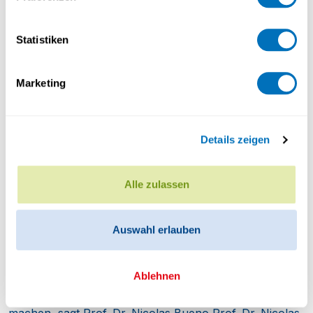
Statistiken
Marketing
Psychologie
Details zeigen
Article on the validation of a single item measure of
self-control
Alle zulassen
Auswahl erlauben
Ablehnen
Droit
Die Schweiz könnte bezüglich Zwangsarbeit mehr
machen, sagt Prof. Dr. Nicolas Bueno
Prof. Dr. Nicolas