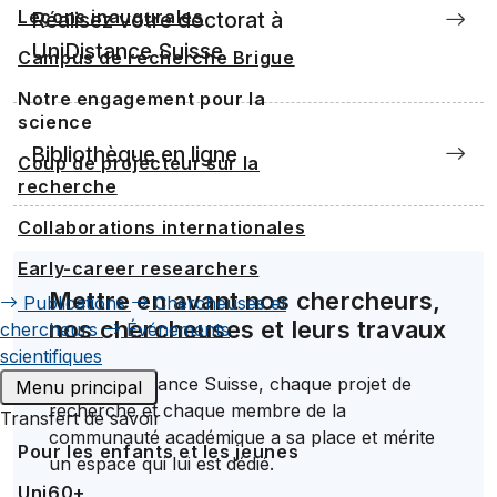
Leçons inaugurales
Réalisez votre doctorat à
UniDistance Suisse
Campus de recherche Brigue
Notre engagement pour la
science
Bibliothèque en ligne
Coup de projecteur sur la
recherche
Collaborations internationales
Early-career researchers
Mettre en avant nos chercheurs,
Publications
Chercheuses et
nos chercheuses et leurs travaux
chercheurs
Événements
scientifiques
Chez UniDistance Suisse, chaque projet de
Menu principal
recherche et chaque membre de la
Transfert de savoir
communauté académique a sa place et mérite
Pour les enfants et les jeunes
un espace qui lui est dédié.
Uni60+