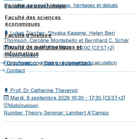
Un Valais colonial? Histoires, héritages et débats
Faculté de psychologie
Faculté des sciences
économiques
Lukas Zürcher, Shyaka Kagame, Helen Bieri
Faculté d'histoire
Thomson, Caroline Montebello et Bernhard C. Schär
Faculté de mathématiques et
Mardi, 25 août 2026
18:30 - 20:00 (CEST+2)
informatique
Mathématiques
From finger counting to automatized calculation
Organisation
Cadre réglementaire
Contact
Prof. Dr Catherine Thevenot
Mardi, 8 septembre 2026
16:30 - 17:30 (CEST+2)
Mathématiques
Number Theory Seminar: Lambert A'Campo