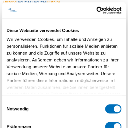
History
Faculties
Facultés
Histoire
Histoire : interventions médiatiques de Tiphaine Robert
au sujet des réfugié-e-s de guerre
Tiphaine Robert,
assistante pour le Bachelor en histoire, est intervenue à
plusieurs reprise dans les médias...
Diese Webseite verwendet Cookies
Wir verwenden Cookies, um Inhalte und Anzeigen zu
personalisieren, Funktionen für soziale Medien anbieten
zu können und die Zugriffe auf unsere Website zu
analysieren. Außerdem geben wir Informationen zu Ihrer
Verwendung unserer Website an unsere Partner für
soziale Medien, Werbung und Analysen weiter. Unsere
Droit
Partner führen diese Informationen möglicherweise mit
Wie ein Recht auf mehr Freiheit von der Arbeit unser
weiteren Daten zusammen, die Sie ihnen bereitgestellt
Leben verändern kann
Wir brauchen ein
haben oder die sie im Rahmen Ihrer Nutzung der Dienste
Wirtschaftsmodell, das den Menschen ins Zentrum
gesammelt haben.
Einwilligungsauswahl
rückt, ist Professor Nicolas Bueno von der FernUni
Notwendig
Schweiz überzeugt. Der Jurist erforscht, wie ein Recht
Datenschutzerklärung
auf Freiheit von der Arbeit unser Leben verändern
könnte.
Präferenzen