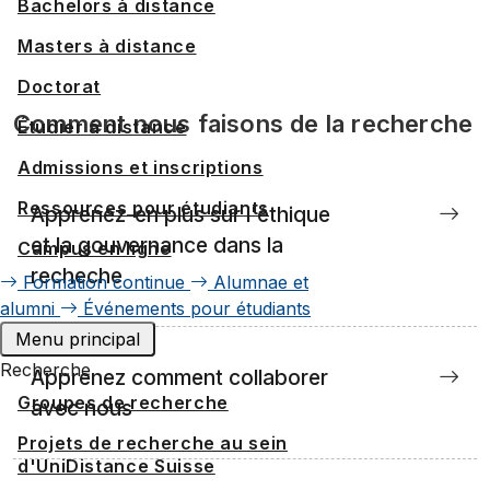
Bachelors à distance
Early-career researchers
Masters à distance
Publications
Doctorat
Comment nous faisons de la recherche
Étudier à distance
Chercheuses et chercheurs
Admissions et inscriptions
Événements scientifiques
Ressources pour étudiants
Apprenez-en plus sur l'éthique
et la gouvernance dans la
Campus en ligne
recheche
Formation continue
Alumnae et
alumni
Événements pour étudiants
Menu principal
Recherche
Apprenez comment collaborer
Groupes de recherche
avec nous
Projets de recherche au sein
d'UniDistance Suisse