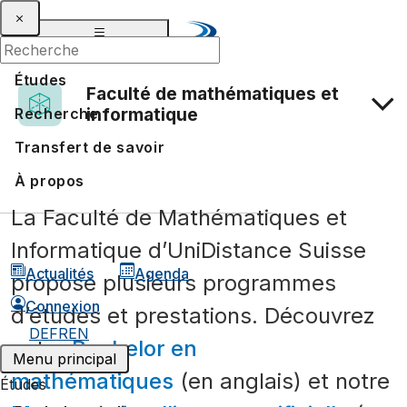
Études
Faculté de mathématiques et
informatique
Recherche
Transfert de savoir
À propos
La Faculté de Mathématiques et
Informatique d’UniDistance Suisse
Actualités
Agenda
propose plusieurs programmes
Connexion
d’études et prestations. Découvrez
DE
FR
EN
notre
Bachelor en
Menu principal
mathématiques
(en anglais) et notre
Études