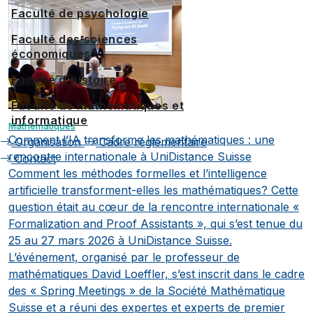
Faculté de psychologie
Faculté des sciences
économiques
Faculté d'histoire
Faculté de mathématiques et
informatique
Mathématiques
Comment l’IA transforme les mathématiques : une
Organisation
Cadre réglementaire
rencontre internationale à UniDistance Suisse
Contact
Comment les méthodes formelles et l’intelligence
artificielle transforment-elles les mathématiques? Cette
question était au cœur de la rencontre internationale «
Formalization and Proof Assistants », qui s’est tenue du
25 au 27 mars 2026 à UniDistance Suisse.
L’événement, organisé par le professeur de
mathématiques David Loeffler, s’est inscrit dans le cadre
des « Spring Meetings » de la Société Mathématique
Suisse et a réuni des expertes et experts de premier