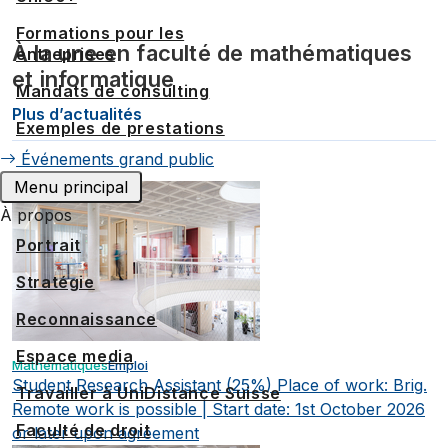
Formations pour les
À la une en faculté de mathématiques
entreprises
et informatique
Mandats de consulting
Plus d’actualités
Exemples de prestations
Événements grand public
Menu principal
À propos
Portrait
Stratégie
Reconnaissance
Espace media
Mathématiques
Emploi
Student Research Assistant (25%)
Place of work: Brig.
Travailler à UniDistance Suisse
Remote work is possible | Start date: 1st October 2026
Faculté de droit
or later upon agreement