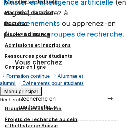
Master en intelligence artificielle
(en
Bachelors à distance
anglais), assistez à
Masters à distance
nos
événements
ou apprenez-en
Doctorat
plus sur nos
groupes de recherche
.
Étudier à distance
Admissions et inscriptions
Ressources pour étudiants
Vous cherchez
Campus en ligne
Formation continue
Alumnae et
alumni
Événements pour étudiants
Menu principal
Recherche en
Recherche
mathématique
Groupes de recherche
Projets de recherche au sein
d'UniDistance Suisse