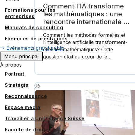
Comment l’IA transforme
Formations pour les
les mathématiques : une
entreprises
rencontre internationale à
Mandats de consulting
UniDistance Suisse (copie
Comment les méthodes formelles et
1)
Exemples de prestations
l’intelligence artificielle transforment-
Événements grand public
elles les mathématiques? Cette
Menu principal
question était au cœur de la…
À propos
Portrait
Stratégie
Reconnaissance
Espace media
Travailler à UniDistance Suisse
Faculté de droit