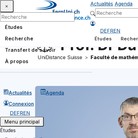
Actualités
Agenda
Études
DE
FR
EN
Recherche
Études
Reche
Prof. Dr Da
Transfert de savoir
UniDistance Suisse
Faculté de mathém
À propos
Actualités
Agenda
Connexion
DE
FR
EN
Menu principal
Études