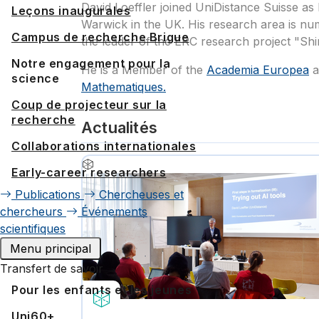
David Loeffler joined UniDistance Suisse a
Leçons inaugurales
Warwick in the UK. His research area is num
Campus de recherche Brigue
the leader of the ERC research project "Shi
Notre engagement pour la
He is a Member of the
Academia Europea
a
science
Mathematiques.
Coup de projecteur sur la
recherche
Actualités
Collaborations internationales
Early-career researchers
Publications
Chercheuses et
chercheurs
Événements
scientifiques
Menu principal
Transfert de savoir
Pour les enfants et les jeunes
Uni60+