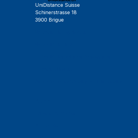
UniDistance Suisse
Schinerstrasse 18
3900 Brigue
Faculté de psychologie
Faculté de droit
Faculté des sciences économiques
Faculté d'histoire
Faculté de mathématiques et informatique
Alumni
Jobs et carrières
Actualités