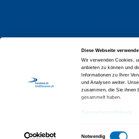
Événements
Contact
Protection des données
Impressum
Diese Webseite verwende
Web Guidelines
Wir verwenden Cookies, um
anbieten zu können und di
Accréditation
Informationen zu Ihrer Ve
Collaboratrices et collaborateurs
und Analysen weiter. Unse
zusammen, die Sie ihnen b
gesammelt haben.
Datenschutzerklärung
© 2026 UniDistance Suisse, Institut universi
Einwilligungsauswahl
Notwendig