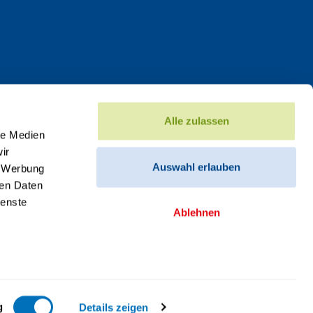
Alle zulassen
le Medien
ir
Auswahl erlauben
, Werbung
ren Daten
ienste
Ablehnen
g
Details zeigen