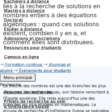
Bachelors à distance
liés à la recherche de solutions en
Masters à distance
nombres entiers à des équations
Doctorat
algébriques : quand ces solutions
Étudier à distance
existent, combien il y en a, et
Admissions et inscriptions
comment elles sont distribuées.
Ressources pour étudiants
Campus en ligne
Formation continue
Alumnae et
alumni
Événements pour étudiants
Menu principal
Recherche
La théorie des nombres est une des branches les plus
anciennes des mathématiques, son histoire remontant à
Groupes de recherche
l’Égypte ancienne. Elle reste aujourd’hui une des
Projets de recherche au sein
branches les plus étudiées en mathématiques. Le
d'UniDistance Suisse
groupe de recherche d’UniDistance Suisse se spécialise