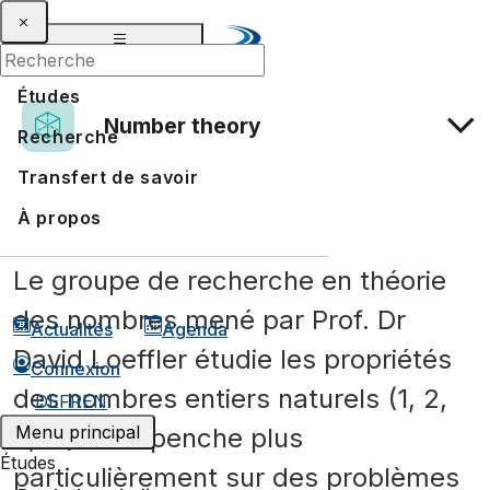
Études
Number theory
Recherche
Transfert de savoir
Number Theory Seminar
À propos
Le groupe de recherche en théorie
des nombres mené par Prof. Dr
Actualités
Agenda
David Loeffler étudie les propriétés
Connexion
des nombres entiers naturels (1, 2,
DE
FR
EN
Menu principal
3, …). Il se penche plus
Études
particulièrement sur des problèmes