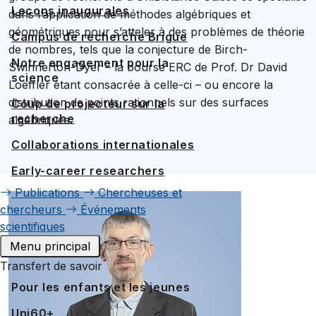
Leçons inaugurales
dans l’application de méthodes algébriques et
géométriques pour s’atteler à des problèmes de théorie
Campus de recherche Brigue
de nombres, tels que la conjecture de Birch-
Notre engagement pour la
Swinnerton-Dyer – la bourse ERC de Prof. Dr David
science
Loeffler étant consacrée à celle-ci – ou encore la
distribution de points rationnels sur des surfaces
Coup de projecteur sur la
recherche
algébriques.
Collaborations internationales
Early-career researchers
Publications
Chercheuses et
chercheurs
Événements
scientifiques
Menu principal
Transfert de savoir
Pour les enfants et les jeunes
Uni60+