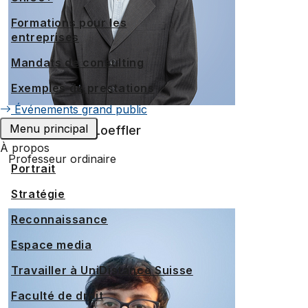
Formations pour les
entreprises
Mandats de consulting
Exemples de prestations
Événements grand public
Menu principal
Prof. Dr David Loeffler
À propos
Professeur ordinaire
Portrait
Stratégie
Reconnaissance
Espace media
Travailler à UniDistance Suisse
Faculté de droit