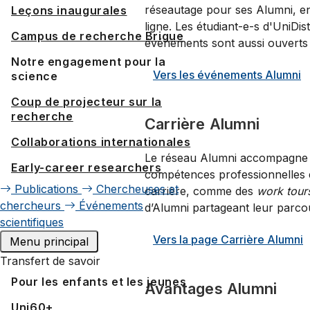
réseautage pour ses Alumni, en 
Leçons inaugurales
ligne. Les étudiant-e-s d'UniDi
Campus de recherche Brigue
événements sont aussi ouverts 
Notre engagement pour la
Vers les événements Alumni
science
Coup de projecteur sur la
recherche
Carrière Alumni
Collaborations internationales
Le réseau Alumni accompagne 
Early-career researchers
compétences professionnelles 
Publications
Chercheuses et
carrière, comme des
work tou
chercheurs
Événements
d’Alumni partageant leur parco
scientifiques
Vers la page Carrière Alumni
Menu principal
Transfert de savoir
Pour les enfants et les jeunes
Avantages Alumni
Uni60+