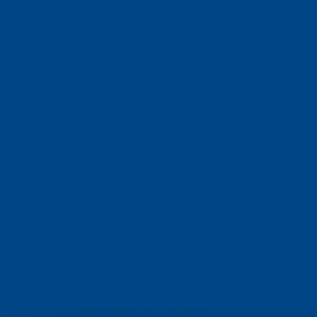
Faculté de droit
Faculté des sciences économiques
Faculté d'histoire
Faculté de mathématiques et informatique
Alumni
Jobs et carrières
Actualités
Événements
Contact
Protection des données