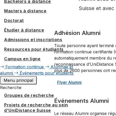
Bachelors à distance
Suisse et avec 
Masters à distance
Doctorat
Étudier à distance
Adhésion Alumni
Admissions et inscriptions
Toute personne ayant terminé 
Ressources pour étudiants
formation continue certifiante 
automatiquement membre du rése
Campus en ligne
reconnaissance d’UniDistance Su
Formation continue
Alumnae et
plus de 2600 personnes ont reç
alumni
Événements pour étudiants
Menu principal
Flyer Alumni
Recherche
Groupes de recherche
Événements Alumni
Projets de recherche au sein
d'UniDistance Suisse
Le réseau Alumni organise régu