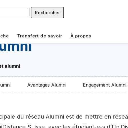
Rechercher
rche
Transfert de savoir
À propos
lumni
t alumni
lumni
Avantages Alumni
Engagement Alumni
ncipale du réseau Alumni est de mettre en résea
iDistance Suisse, avec les étudiant-e-s d’UniDi