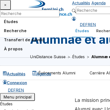
Actualités
Agenda
Études
DE
FR
EN
Recherche
Études
Reche
Alumnae et a
Transfert de savoir
À propos
UniDistance Suisse
Études
Alumnæ e
Événements Alumni
Carrière A
Actualités
Agenda
Connexion
DE
FR
EN
Menu principal
La mission pri
Études
Alumni avec Un