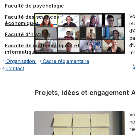
Faculté de psychologie
Vo
Faculté des sciences
économiques
ét
d’
Faculté d'histoire
pa
d’
Faculté de mathématiques et
informatique
mo
Organisation
Cadre réglementaire
Contact
Projets, idées et engagement 
Vo
no
re