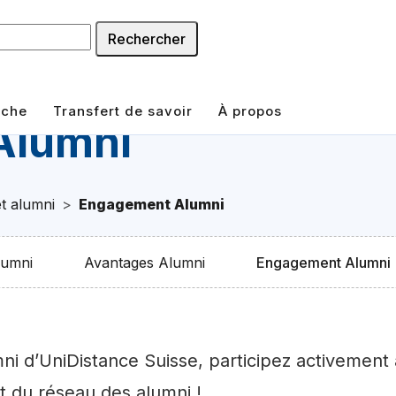
Rechercher
rche
Transfert de savoir
À propos
Alumni
t alumni
Engagement Alumni
lumni
Avantages Alumni
Engagement Alumni
ni d’UniDistance Suisse, participez activement
 du réseau des alumni !