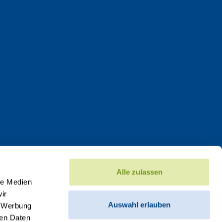
Alle zulassen
le Medien
ir
Auswahl erlauben
, Werbung
ren Daten