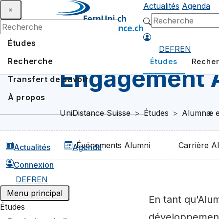
Actualités
Agenda
Études
DE
FR
EN
Recherche
Études
Reche
Engagement 
Transfert de savoir
À propos
UniDistance Suisse
Études
Alumnæ e
Événements Alumni
Carrière A
Actualités
Agenda
Connexion
DE
FR
EN
Menu principal
En tant qu'Alum
Études
développement