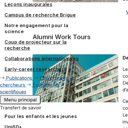
Leçons inaugurales
Campus de recherche Brigue
Notre engagement pour la
science
Alumni Work Tours
Coup de projecteur sur la
recherche
De
Collaborations internationales
Early-career researchers
Le
co
Publications
Chercheuses et
De
chercheurs
Événements
d’
scientifiques
Menu principal
Ce
Transfert de savoir
co
Le
Pour les enfants et les jeunes
in
Uni60+