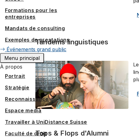
pa
Formations pour les
entreprises
Mandats de consulting
Exemples de prestations
Tandems linguistiques
Événements grand public
Menu principal
Le
À propos
li
Portrait
pl
Stratégie
Reconnaissance
Espace media
Travailler à UniDistance Suisse
Tops & Flops d'Alumni
Faculté de droit