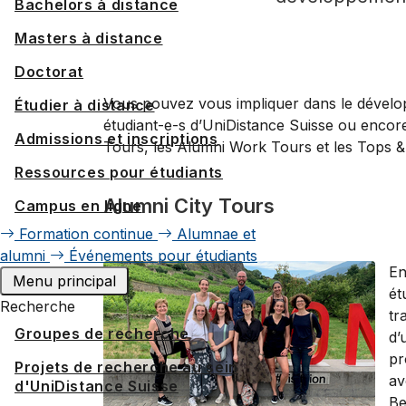
Bachelors à distance
Masters à distance
Doctorat
Vous pouvez vous impliquer dans le dévelo
Étudier à distance
étudiant-e-s d’UniDistance Suisse ou encor
Admissions et inscriptions
Tours, les Alumni Work Tours et les Tops & 
Ressources pour étudiants
Alumni City Tours
Campus en ligne
Formation continue
Alumnae et
alumni
Événements pour étudiants
En
Menu principal
ét
Recherche
tr
Groupes de recherche
d’
pr
Projets de recherche au sein
av
d'UniDistance Suisse
Be