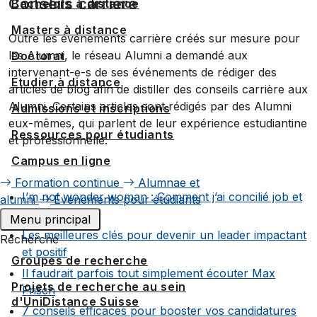
Conseils carrière
Bachelors à distance
Masters à distance
Outre les événements carrière créés sur mesure pour
les Alumni, le réseau Alumni a demandé aux
Doctorat
intervenant-e-s de ses événements de rédiger des
Étudier à distance
articles de blog afin de distiller des conseils carrière aux
Alumni. Certains articles sont rédigés par des Alumni
Admissions et inscriptions
eux-mêmes, qui parlent de leur expérience estudiantine
Ressources pour étudiants
et professionnelle.
Campus en ligne
Formation continue
Alumnae et
I’m not wonder woman : Comment j’ai concilié job et
alumni
Événements pour étudiants
formations
Menu principal
Les meilleures clés pour devenir un leader impactant
Recherche
et positif
Groupes de recherche
Il faudrait parfois tout simplement écouter Max
Projets de recherche au sein
Frisch
d'UniDistance Suisse
7 conseils efficaces pour booster vos candidatures