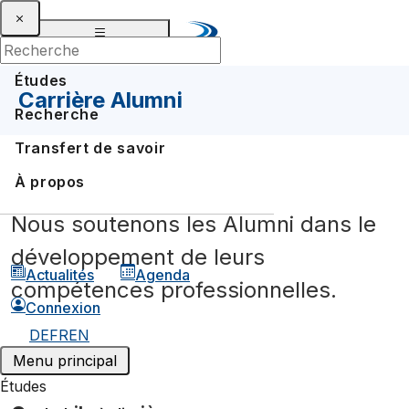
Études
Carrière Alumni
Recherche
Transfert de savoir
Événements Alumni
À propos
Carrière Alumni
Nous soutenons les Alumni dans le
Avantages Alumni
développement de leurs
Actualités
Agenda
Engagement Alumni
compétences professionnelles.
Connexion
DE
FR
EN
Menu principal
Études