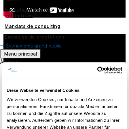
Formations pour les
entreprises
Mandats de consulting
Exemples de prestations
Événements grand public
Menu principal
À propos
Portrait
Stratégie
Diese Webseite verwendet Cookies
Reconnaissance
Wir verwenden Cookies, um Inhalte und Anzeigen zu
Espace media
personalisieren, Funktionen für soziale Medien anbieten
Travailler à UniDistance Suisse
zu können und die Zugriffe auf unsere Website zu
analysieren. Außerdem geben wir Informationen zu Ihrer
Faculté de droit
Verwendung unserer Website an unsere Partner für