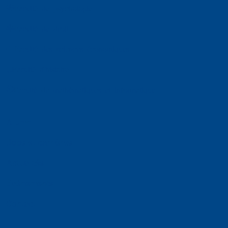
Faculté de psychologie
Faculté de droit
Faculté des sciences économiques
Faculté d'histoire
Faculté de mathématiques et informatique
Alumni
Jobs et carrières
Actualités
Événements
Contact