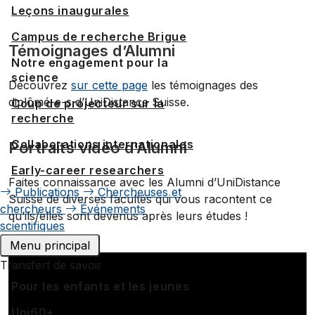
Leçons inaugurales
Campus de recherche Brigue
Témoignages d’Alumni
Notre engagement pour la
science
Découvrez
sur cette page
les témoignages des
diplômé-e-s d’UniDistance Suisse.
Coup de projecteur sur la
recherche
Collaborations internationales
Portraits vidéo d’Alumni
Early-career researchers
Faites connaissance avec les Alumni d’UniDistance
Publications
Chercheuses et
Suisse de diverses facultés qui vous racontent ce
chercheurs
Événements
qu’ils/elles sont devenus après leurs études !
scientifiques
Menu principal
Transfert de savoir
Pour les enfants et les jeunes
Uni60+