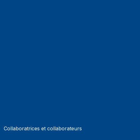
Alumni
Jobs et carrières
Actualités
Événements
Contact
Protection des données
Impressum
Web Guidelines
Accréditation
Collaboratrices et collaborateurs