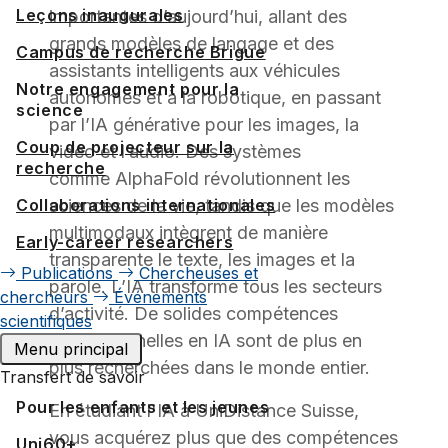
Leçons inaugurales
importantes d’aujourd’hui, allant des
grands modèles de langage et des
Campus de recherche Brigue
assistants intelligents aux véhicules
Notre engagement pour la
autonomes et à la robotique, en passant
science
par l’IA générative pour les images, la
Coup de projecteur sur la
vidéo et l’audio. Des systèmes
recherche
comme AlphaFold révolutionnent les
Collaborations internationales
sciences de la vie, tandis que les modèles
multimodaux intègrent de manière
Early-career researchers
transparente le texte, les images et la
Publications
Chercheuses et
parole.
L’IA transforme tous les secteurs
chercheurs
Événements
d’activité. De solides compétences
scientifiques
professionnelles en IA sont de plus en
Menu principal
plus recherchées dans le monde entier.
Transfert de savoir
Pour les enfants et les jeunes
En étudiant l'IA à UniDistance Suisse,
vous acquérez plus que des compétences
Uni60+