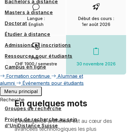
Bachelors à distance
Masters à distance
Langue :
Début des cours :
Doctorat
English
1er août 2026
Étudier à distance
Admissions et inscriptions
Ressources pour étudiants
Prix :
30 novembre 2026
CHF 1900 / semestre
Campus en ligne
Formation continue
Alumnae et
alumni
Événements pour étudiants
Menu principal
Recherche
En quelques mots
Groupes de recherche
Projets de recherche au sein
L’intelligence artificielle est au cœur des
d'UniDistance Suisse
avancées technologiques les plus