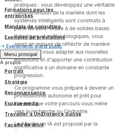
pratiques : vous développez une véritable
Formations pour les
compréhension de la manière dont les
entreprises
systèmes intelligents sont construits à
Mandats de consulting
partir de zéro. Grâce à de solides bases
théoriques et méthodologiques, vous
Exemples de prestations
serez en mesure de réfléchir de manière
Événements grand public
critique, de vous adapter aux nouvelles
Menu principal
évolutions et d'apporter une contribution
À propos
significative à un domaine en constante
Portrait
progression.
Stratégie
Ce programme vous prépare à devenir un
Reconnaissance
professionnel autonome et prêt pour
Espace media
l'avenir, que votre parcours vous mène
vers la recherche ou l'industrie.
Travailler à UniDistance Suisse
Le Master en IA est proposé par la
Faculté de droit