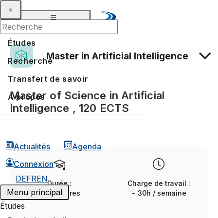
Études
Master in Artificial Intelligence
Recherche
Transfert de savoir
Master of Science in Artificial
À propos
Intelligence , 120 ECTS
Actualités
Agenda
Connexion
DE
FR
EN
Durée :
Charge de travail :
Menu principal
6 semestres
~ 30h / semaine
Études