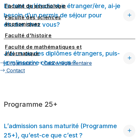
En tant qu’étudiant-e étranger/ère, ai-je
Faculté de psychologie
besoin d’un permis de séjour pour
Faculté des sciences
économiques
étudier chez vous?
Faculté d'histoire
Faculté de mathématiques et
J’ai un ou des diplômes étrangers, puis-
informatique
je m’inscrire chez vous ?
Organisation
Cadre réglementaire
Contact
Programme 25+
L’admission sans maturité (Programme
25+), qu’est-ce que c’est ?