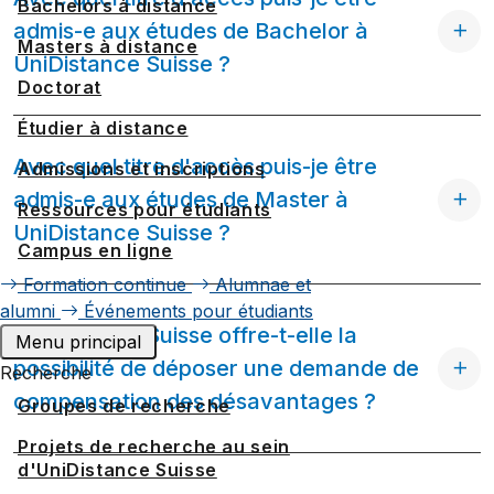
Bachelors à distance
admis-e aux études de Bachelor à
Masters à distance
UniDistance Suisse ?
Doctorat
Étudier à distance
Avec quel titre d'accès puis-je être
Admissions et inscriptions
admis-e aux études de Master à
Ressources pour étudiants
UniDistance Suisse ?
Campus en ligne
Formation continue
Alumnae et
alumni
Événements pour étudiants
UniDistance Suisse offre-t-elle la
Menu principal
possibilité de déposer une demande de
Recherche
compensation des désavantages ?
Groupes de recherche
Projets de recherche au sein
d'UniDistance Suisse