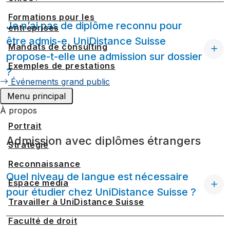
Formations pour les
Je n’ai pas de diplôme reconnu pour
entreprises
être admis-e, UniDistance Suisse
Mandats de consulting
propose-t-elle une admission sur dossier
Exemples de prestations
?
Événements grand public
Menu principal
À propos
Portrait
Admission avec diplômes étrangers
Stratégie
Reconnaissance
Quel niveau de langue est nécessaire
Espace media
pour étudier chez UniDistance Suisse ?
Travailler à UniDistance Suisse
Faculté de droit