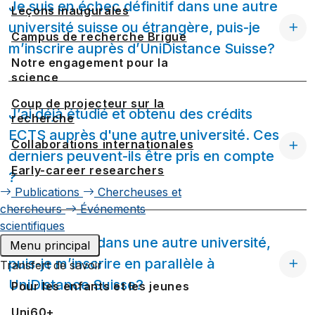
Je suis en échec définitif dans une autre
Leçons inaugurales
université suisse ou étrangère, puis-je
Campus de recherche Brigue
m’inscrire auprès d’UniDistance Suisse?
Notre engagement pour la
science
Coup de projecteur sur la
J’ai déjà étudié et obtenu des crédits
recherche
ECTS auprès d'une autre université. Ces
Collaborations internationales
derniers peuvent-ils être pris en compte
Early-career researchers
?
Publications
Chercheuses et
chercheurs
Événements
scientifiques
J’étudie déjà dans une autre université,
Menu principal
puis-je m’inscrire en parallèle à
Transfert de savoir
UniDistance Suisse?
Pour les enfants et les jeunes
Uni60+