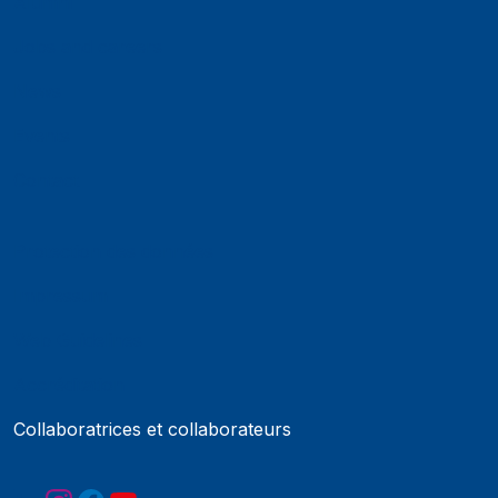
Alumni
Jobs and careers
News
Events
Contact
Protection des données
Impressum
Web Guidelines
Accréditation
Collaboratrices et collaborateurs