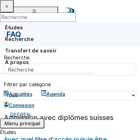
Études
FAQ
Recherche
Transfert de savoir
Recherche
À propos
Filtrer par catégorie
Actualités
Agenda
Connexion
DE
FR
EN
Admission avec diplômes suisses
Menu principal
Études
Avec quel titre d'accès puis-je être