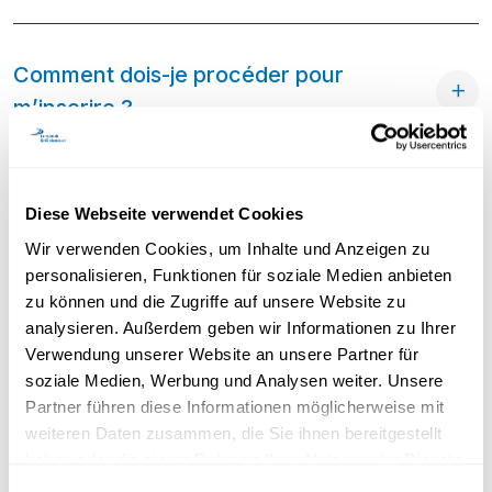
Comment dois-je procéder pour
m’inscrire ?
Diese Webseite verwendet Cookies
Wir verwenden Cookies, um Inhalte und Anzeigen zu
Organisation des études
personalisieren, Funktionen für soziale Medien anbieten
zu können und die Zugriffe auf unsere Website zu
analysieren. Außerdem geben wir Informationen zu Ihrer
Est- il possible de s'inscrire en tant
Verwendung unserer Website an unsere Partner für
qu'auditeur ou auditrice libre ?
soziale Medien, Werbung und Analysen weiter. Unsere
Partner führen diese Informationen möglicherweise mit
weiteren Daten zusammen, die Sie ihnen bereitgestellt
haben oder die sie im Rahmen Ihrer Nutzung der Dienste
Quand commence le semestre ?
gesammelt haben.