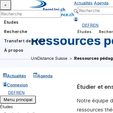
Actualités
Agenda
Études
DE
FR
EN
Recherche
Études
Reche
Ressources 
Transfert de savoir
À propos
UniDistance Suisse
Ressources pédag
Actualités
Agenda
Connexion
Étudier et en
DE
FR
EN
Menu principal
Notre équipe d
Études
ressources thé