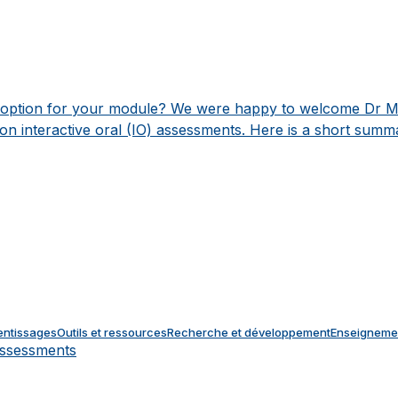
 option for your module?
We were happy to welcome Dr Mo
n interactive oral (IO) assessments. Here is a short sum
entissages
Outils et ressources
Recherche et développement
Enseignemen
assessments