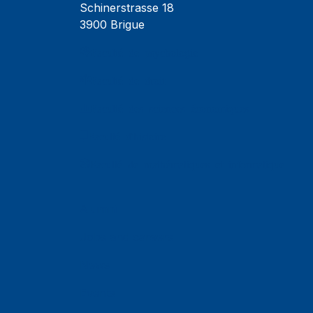
Schinerstrasse 18
3900 Brigue
Faculté de psychologie
Faculté de droit
Faculté des sciences économiques
Faculté d'histoire
Faculté de mathématiques et informatique
Alumni
Jobs and careers
News
Events