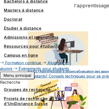
Bachelors à distance
l'apprentissage
Masters à distance
Doctorat
Étudier à distance
Admissions et inscriptions
Ressources pour étudiants
Campus en ligne
Formation continue
Alumnae et
alumni
Événements pour étudiants
EDUDL+
Apprentissage à distance
Évaluation des appr
Menu principal
[Etudiants] Conseils techniques pour se pr
Recherche
Groupes de recherche
Projets de recherche au sein
d'UniDistance Suisse