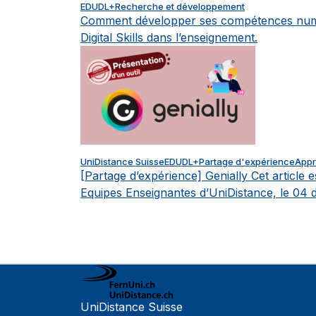
EDUDL+
Recherche et développement
Comment développer ses compétences num
Digital Skills dans l’enseignement.
UniDistance Suisse
EDUDL+
Partage d'expérience
Appr
[Partage d’expérience] Genially
Cet article 
Equipes Enseignantes d’UniDistance, le 04
UniDistance Suisse