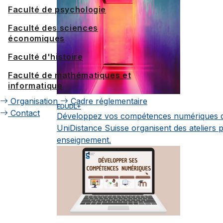
Faculté de psychologie
Faculté des sciences
économiques
Faculté d'histoire
Faculté de mathématiques et
informatique
Organisation
Cadre réglementaire
EDUDL+
Contact
Développez vos compétences numériques d
UniDistance Suisse organisent des ateliers p
enseignement.