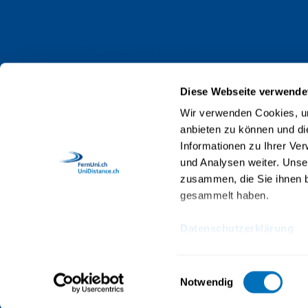
Contact
Protection des données
Impressum
Diese Webseite verwende
Web Guidelines
Wir verwenden Cookies, um
anbieten zu können und di
Accréditation
Informationen zu Ihrer Ve
Collaboratrices et collaborateurs
und Analysen weiter. Unse
zusammen, die Sie ihnen b
gesammelt haben.
Datenschutzerklärung
© 2026 UniDistance Suisse, Institut universi
Einwilligungsauswahl
Notwendig