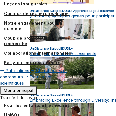
Leçons inaugurales
UniDistance Suisse
EDUDL+
Apprentissage à distance
Campus de recherche Brigue
[Etudiants] Quelques gestes pour participer
Notre engagement pour la
science
Coup de projecteur sur la
recherche
UniDistance Suisse
EDUDL+
Collaborations internationales
Reimagining Remote Assessments
Early-career researchers
Publications
Chercheuses et
chercheurs
Événements
scientifiques
Menu principal
UniDistance Suisse
EDUDL+
Transfert de savoir
Embracing Excellence through Diversity: In
Pour les enfants et les jeunes
Uni60+