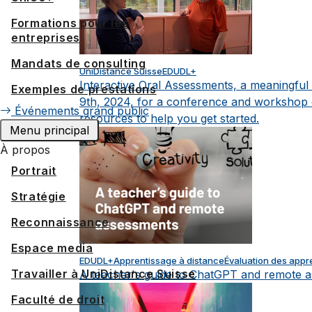
Formations pour les
entreprises
Mandats de consulting
UniDistance Suisse
EDUDL+
Interactive Oral Assessments, a meaningful
Exemples de prestations
9th, 2024, for a conference and workshop o
Événements grand public
resources to help you get started.
Menu principal
À propos
Portrait
Stratégie
Reconnaissance
Espace media
EDUDL+
Apprentissage à distance
Évaluation des appr
Travailler à UniDistance Suisse
A teacher's guide to ChatGPT and remote 
Faculté de droit