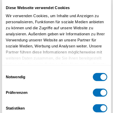
Diese Webseite verwendet Cookies
Wir verwenden Cookies, um Inhalte und Anzeigen zu
personalisieren, Funktionen für soziale Medien anbieten
zu können und die Zugriffe auf unsere Website zu
analysieren. Außerdem geben wir Informationen zu Ihrer
Verwendung unserer Website an unsere Partner für
[Webinaire] Favoriser les
soziale Medien, Werbung und Analysen weiter. Unsere
interactions lors des
Partner führen diese Informationen möglicherweise mit
regroupements synchrones
weiteren Daten zusammen, die Sie ihnen bereitgestellt
haben oder die sie im Rahmen Ihrer Nutzung der Dienste
gesammelt haben.
Einwilligungsauswahl
Notwendig
Datenschutzerklärung
Präferenzen
Statistiken