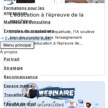
Formations pour les
entreprises
L’éducation à l’épreuve de la
machine
Mandats de consulting
Exemples de prestations
Entre enthousiasme et inquiétude, l’IA soulève
bien des questions dans l’enseignement
Événements grand public
supérieur. «L’éducation à l’épreuve de…
Menu principal
À propos
Portrait
Stratégie
Reconnaissance
Espace media
Travailler à UniDistance Suisse
Faculté de droit