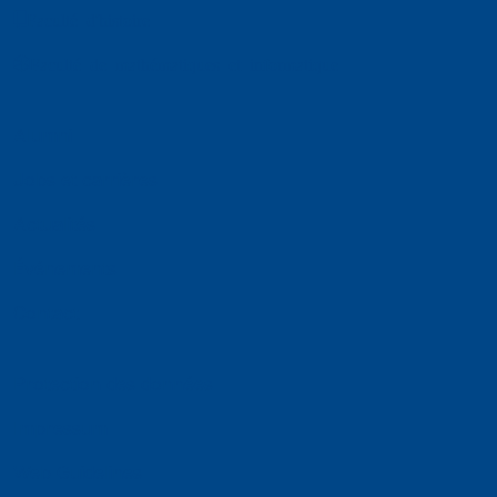
Faculté d'histoire
Faculté de mathématiques et informatique
Alumni
Jobs et carrières
Actualités
Événements
Contact
Protection des données
Impressum
Web Guidelines