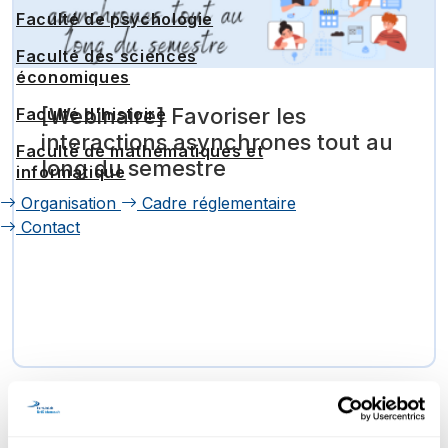
Faculté de psychologie
Faculté des sciences
économiques
[Webinaire] Favoriser les
Faculté d'histoire
interactions asynchrones tout au
Faculté de mathématiques et
long du semestre
informatique
Organisation
Cadre réglementaire
Contact