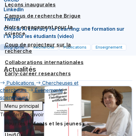
Leçons inaugurales
LinkedIn
Campus de recherche Brigue
Twitter
Notre engagement pour la
Critical AI Literacy for Learning: une formation sur
science
l'IA pour les étudiants (video)
Coup de projecteur sur la
Biographie
Recherche
Publications
Enseignement
recherche
Collaborations internationales
Actualités
Early-career researchers
Publications
Chercheuses et
chercheurs
Événements
scientifiques
Menu principal
Transfert de savoir
Pour les enfants et les jeunes
Uni60+