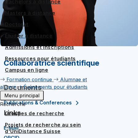
Bachelors à distance
Masters à distance
Doctorat
Étudier à distance
Admissions et inscriptions
Ressources pour étudiants
Collaboratrice scientifique
Campus en ligne
Formation continue
Alumnae et
Documents
alumni
Événements pour étudiants
Menu principal
Publications & Conferences
Recherche
Links
Groupes de recherche
Projets de recherche au sein
E-Mail
d'UniDistance Suisse
ORCID