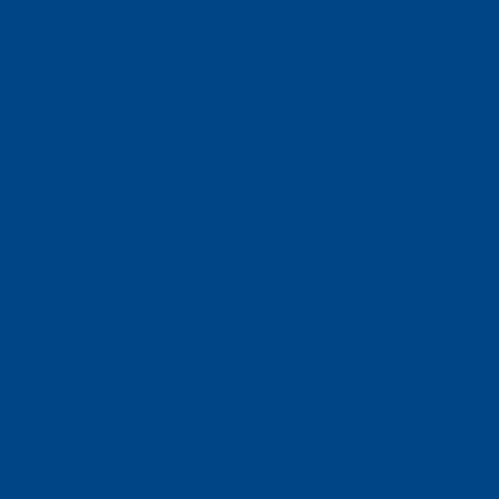
Faculté des sciences économiques
Faculté d'histoire
Faculté de mathématiques et informatique
Alumni
Jobs et carrières
Actualités
Événements
Contact
Protection des données
Impressum