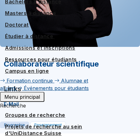
Bachelors à distance
Masters à distance
Doctorat
Étudier à distance
Admissions et inscriptions
Ressources pour étudiants
Collaborateur scientifique
Campus en ligne
Formation continue
Alumnae et
Links
alumni
Événements pour étudiants
Menu principal
E-Mail
Recherche
Groupes de recherche
Biographie
Enseignement
Projets de recherche au sein
d'UniDistance Suisse