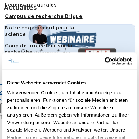
Leçons inaugurales
Actualités
Campus de recherche Brigue
Notre engagement pour la
science
Coup de projecteur sur la
recherche
Collaborations internationales
Early-career researchers
Diese Webseite verwendet Cookies
Publications
Chercheuses et
chercheurs
Événements
Wir verwenden Cookies, um Inhalte und Anzeigen zu
[Webinaire] Enregistrement des
scientifiques
personalisieren, Funktionen für soziale Medien anbieten
regroupements synchrones :
zu können und die Zugriffe auf unsere Website zu
Menu principal
Pourquoi ? Comment ?
analysieren. Außerdem geben wir Informationen zu Ihrer
Transfert de savoir
Verwendung unserer Website an unsere Partner für
Pour les enfants et les jeunes
soziale Medien, Werbung und Analysen weiter. Unsere
Partner führen diese Informationen möglicherweise mit
Uni60+