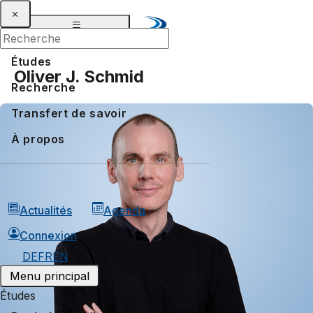
Études
Oliver J. Schmid
Recherche
Transfert de savoir
À propos
Actualités
Agenda
Connexion
DE
FR
EN
Menu principal
Études