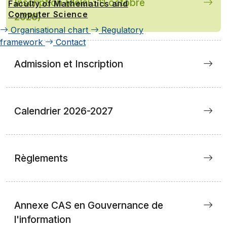
Inscription (délai : 11 octobre
Faculty of Mathematics and
Computer Science
2026)
Organisational chart
Regulatory
framework
Contact
Admission et Inscription
Calendrier 2026-2027
Règlements
Annexe CAS en Gouvernance de
l'information