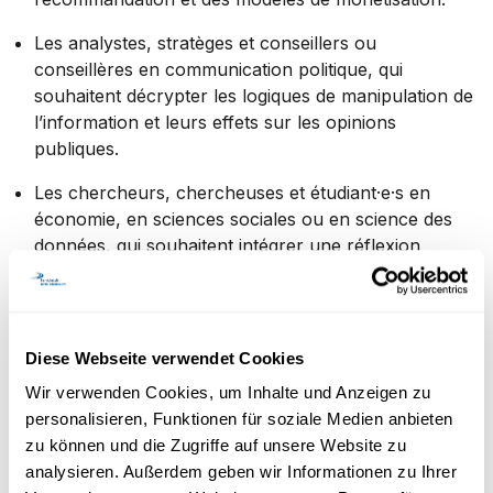
Les analystes, stratèges et conseillers ou
conseillères en communication politique, qui
souhaitent décrypter les logiques de manipulation de
l’information et leurs effets sur les opinions
publiques.
Les chercheurs, chercheuses et étudiant·e·s en
économie, en sciences sociales ou en science des
données, qui souhaitent intégrer une réflexion
critique sur les interactions entre marché,
information et comportement humain.
Les personnes actives dans l’éducation aux médias,
Diese Webseite verwendet Cookies
qui veulent transmettre des outils de compréhension
Wir verwenden Cookies, um Inhalte und Anzeigen zu
des logiques de production et de réception des fake
personalisieren, Funktionen für soziale Medien anbieten
news.
zu können und die Zugriffe auf unsere Website zu
Ce module peut être suivi indépendamment ou dans le
analysieren. Außerdem geben wir Informationen zu Ihrer
cadre du CAS «Gouvernance de l'information et