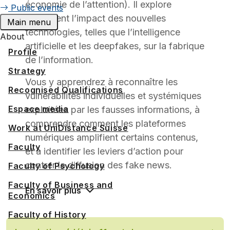
économie de l’attention). Il explore
Public events
également l’impact des nouvelles
Main menu
technologies, telles que l’intelligence
About
artificielle et les deepfakes, sur la fabrique
Profile
de l’information.
Strategy
Vous y apprendrez à reconnaître les
Recognised Qualifications
vulnérabilités individuelles et systémiques
Espace media
exploitées par les fausses informations, à
comprendre comment les plateformes
Work at UniDistance Suisse
numériques amplifient certains contenus,
Faculty
et à identifier les leviers d’action pour
contrer la diffusion des fake news.
Faculty of Psychology
Faculty of Business and
En savoir plus
Economics
Faculty of History