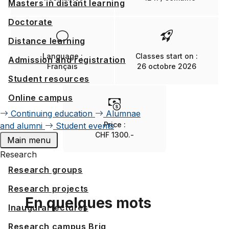
Masters in distant learning
Doctorate
Distance learning
Language :
Classes start on :
Admission and registration
Français
26 octobre 2026
Student resources
Online campus
Continuing education
Alumnae
Price :
and alumni
Student events
CHF 1300.-
Main menu
Research
Research groups
Research projects
En quelques mots
Inaugural lectures
Research campus Brig