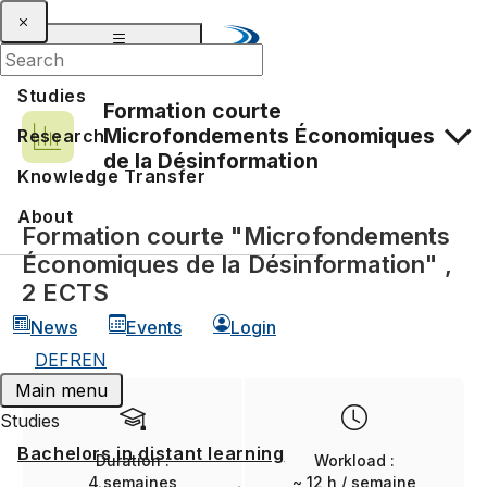
Studies
Formation courte
Microfondements Économiques
Research
de la Désinformation
Knowledge Transfer
About
Admission et inscription
Formation courte "Microfondements
Économiques de la Désinformation" ,
2 ECTS
News
Events
Login
DE
FR
EN
Main menu
Studies
Bachelors in distant learning
Duration :
Workload :
4 semaines
~ 12 h / semaine