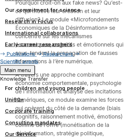
Pourquoi croit-on aux fake news? Qu’est-
Our commitment for science
ce qui motive leur création et leur
diffusion? Le module «Microfondements
Research in Focus
Économiques de la Désinformation» se
International collaborations
concentre sur les mécanismes
Early-career researchers
économiques, cognitifs et émotionnels qui
sous-tendent la propagation de fausses
Publications
Researchers
informations à l’ère numérique.
Scientific events
Main menu
À travers une approche combinant
Knowledge Transfer
économie comportementale, psychologie
For children and young people
de l'information et analyse des incitations
Uni60+
numériques, ce module examine les forces
qui opèrent du côté de la demande (biais
Corporate training
cognitifs, raisonnement motivé, émotions)
Consulting mandates
comme de l’offre (monétisation de la
désinformation, stratégie politique,
Our Service