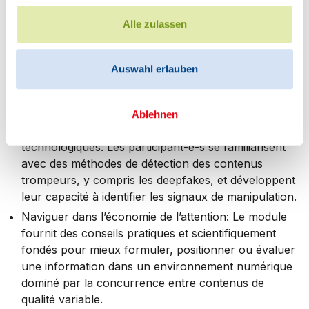
Alle zulassen
Analyser les incitations économiques à produire des
fake news: Le module permet de décrypter les
modèles de revenus fondés sur l’engagement (telle
Auswahl erlauben
que la publicité en ligne), ainsi que les logiques
politiques ou stratégiques sous-jacentes à la
désinformation.
Ablehnen
Découvrir les outils de détection et les enjeux
technologiques: Les participant-e-s se familiarisent
avec des méthodes de détection des contenus
trompeurs, y compris les deepfakes, et développent
leur capacité à identifier les signaux de manipulation.
Naviguer dans l’économie de l’attention: Le module
fournit des conseils pratiques et scientifiquement
fondés pour mieux formuler, positionner ou évaluer
une information dans un environnement numérique
dominé par la concurrence entre contenus de
qualité variable.