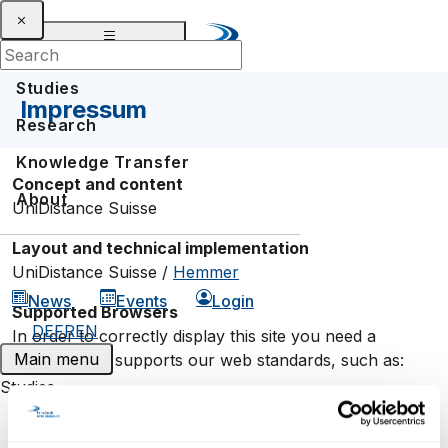
Studies
Impressum
Research
Knowledge Transfer
Concept and content
About
UniDistance Suisse
Layout and technical implementation
UniDistance Suisse /
Hemmer
News
Events
Login
Supported Browsers
DE
FR
EN
In order to correctly display this site you need a
Main menu
browser that supports our web standards, such as:
Studies
Mozilla Firefox
Bachelors in distant learning
Chrome