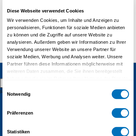
Masters in distant learning
Microsoft Edge
Diese Webseite verwendet Cookies
Apple Safari
Doctorate
Wir verwenden Cookies, um Inhalte und Anzeigen zu
Distance learning
Copyright
personalisieren, Funktionen für soziale Medien anbieten
© All rights reserved. The reproduction of any text on
zu können und die Zugriffe auf unsere Website zu
Admission and registration
this website is only permitted with the permission of
analysieren. Außerdem geben wir Informationen zu Ihrer
UniDistance Suisse.
Student resources
Verwendung unserer Website an unsere Partner für
soziale Medien, Werbung und Analysen weiter. Unsere
Online campus
Partner führen diese Informationen möglicherweise mit
Continuing education
Alumnae
weiteren Daten zusammen, die Sie ihnen bereitgestellt
and alumni
Student events
haben oder die sie im Rahmen Ihrer Nutzung der Dienste
UniDistance Suisse
Main menu
gesammelt haben.
Einwilligungsauswahl
Schinerstrasse 18
Research
Notwendig
3900 Brig
Research groups
Datenschutzerklärung
Faculty of Psychology
Research projects
Präferenzen
Faculty of Law
Inaugural lectures
Statistiken
Faculty of Business and Economics
Research campus Brig