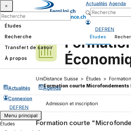
Actualités
Agenda
Études
DE
FR
EN
Recherche
Études
Reche
Formatio
Transfert de savoir
Économiq
À propos
UniDistance Suisse
Études
Formation
Formation courte Microfondements 
Actualités
Agenda
Connexion
Admission et inscription
DE
FR
EN
Menu principal
Formation courte "Microfonde
Études