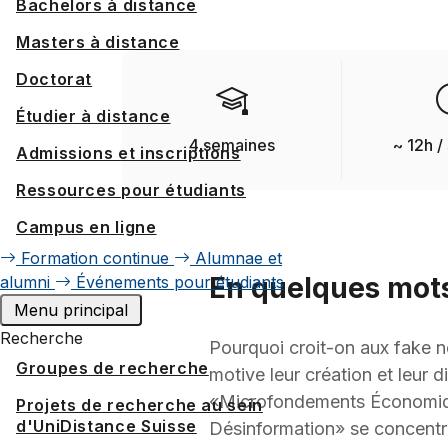
Bachelors à distance
Masters à distance
Doctorat
Étudier à distance
4 semaines
~ 12h 
Admissions et inscriptions
Ressources pour étudiants
Campus en ligne
Formation continue
Alumnae et
En quelques mot
alumni
Événements pour étudiants
Menu principal
Recherche
Pourquoi croit-on aux fake 
Groupes de recherche
motive leur création et leur 
«Microfondements Économiq
Projets de recherche au sein
d'UniDistance Suisse
Désinformation» se concentr