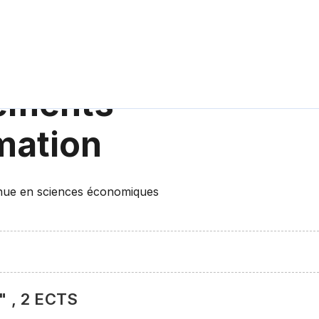
dements
mation
nue en sciences économiques
" , 2 ECTS