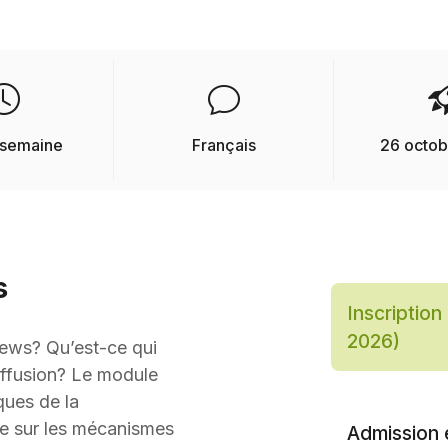
/ semaine
Français
26 octo
s
Inscription 
2026)
news? Qu’est-ce qui
diffusion? Le module
ues de la
e sur les mécanismes
Admission e