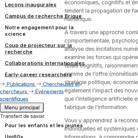
économiques, cognitifs et ém
Leçons inaugurales
tendent la propagation de fau
Campus de recherche Brigue
numérique.
Notre engagement pour la
À travers une approche com
science
comportementale, psychologi
Coup de projecteur sur la
analyse des incitations numé
recherche
examine les forces qui opèr
Collaborations internationales
(biais cognitifs, raisonneme
comme de l’offre (monétisati
Early-career researchers
stratégie politique, économie 
Publications
Chercheuses et
également l’impact des nouve
chercheurs
Événements
que l’intelligence artificielle 
scientifiques
fabrique de l’information.
Menu principal
Transfert de savoir
Vous y apprendrez à reconnaît
Pour les enfants et les jeunes
individuelles et systémiques 
Uni60+
informations, à comprendre 