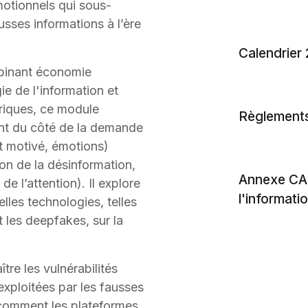
otionnels qui sous-
sses informations à l’ère
Calendrier
binant économie
e de l'information et
riques, ce module
Règlement
ent du côté de la demande
nt motivé, émotions)
on de la désinformation,
Annexe CA
de l’attention). Il explore
l'informati
lles technologies, telles
et les deepfakes, sur la
re les vulnérabilités
exploitées par les fausses
comment les plateformes