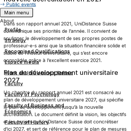
Public events
Main menu
About
Dans son rapport annuel 2021, UniDistance Suisse
Profile
communique ses priorités de l’année. Il convient de
souligner le développement de ses propres postes de
Strategy
professeur-e-s ainsi que la situation financière solide et
Recognised Qualifications
stable de l’institut universitaire, qui s’est encore
consolidée grâce à l’excellent exercice 2021.
Espace media
Plan de développement universitaire
Work at UniDistance Suisse
2027
Faculty
Un chapitre du rapport annuel 2021 est consacré au
Faculty of Psychology
plan de développement universitaire 2027, qui spécifie
Faculty of Business and
le plan de développement jusqu’à la nouvelle
Economics
accréditation. Le document définit la vision, les objectifs
et les projets qu’UniDistance Suisse doit concrétiser
Faculty of History
d’ici 2027, et sert de référence pour le plan de mesures