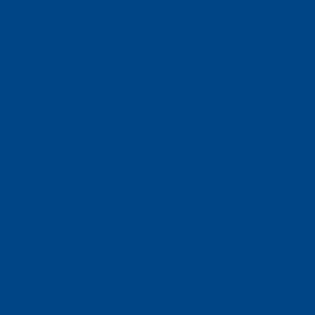
Faculty of Mathematics and Computer Science
Alumni
Jobs and careers
News
Events
Contact
Privacy policy
Impressum
Web Guidelines
Accreditation