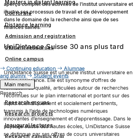
Masters in distant learning
aperçu complet des activités de l’institut universitaire et
illustre ses processus de travail et de développement
Doctorate
dans le domaine de la recherche ainsi que de ses
Distance learning
finances saines.
Admission and registration
UniDistance Suisse 30 ans plus tard
Student resources
Online campus
Continuing education
Alumnae
UniDistance Suisse est un jeune institut universitaire en
and alumni
Student events
pleine croissance. Elle est synonyme d’offres de
Main menu
formation de qualité, articulées autour de recherches
Research
reconnues sur le plan international et portant sur des
Research groups
sujets scientifiquement et socialement pertinents,
transmis à l’aide de technologies numériques
Research projects
innovantes d’enseignement et d’apprentissage. Dans le
Inaugural lectures
paysage suisse des hautes écoles, UniDistance Suisse
se distingue par ses offres de cours universitaires
Research campus Brig