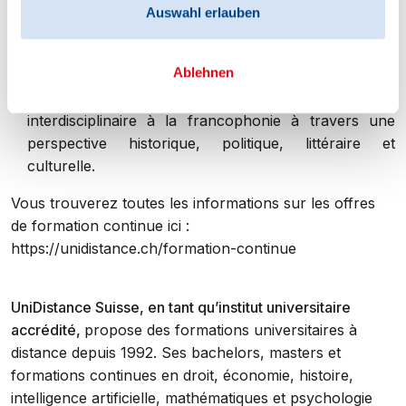
de la psychologie et des sciences neurologiques. Il
Auswahl erlauben
est axé sur la pratique et permet d’intégrer la
dimension comportementale dans la gestion de
l’alimentation.
Ablehnen
Le «
CAS Études francophones
» offre un accès
interdisciplinaire à la francophonie à travers une
perspective historique, politique, littéraire et
culturelle.
Vous trouverez toutes les informations sur les offres
de formation continue ici :
https://unidistance.ch/formation-continue
UniDistance Suisse, en tant qu’institut universitaire
accrédité,
propose des formations universitaires à
distance depuis 1992. Ses bachelors, masters et
formations continues en droit, économie, histoire,
intelligence artificielle, mathématiques et psychologie