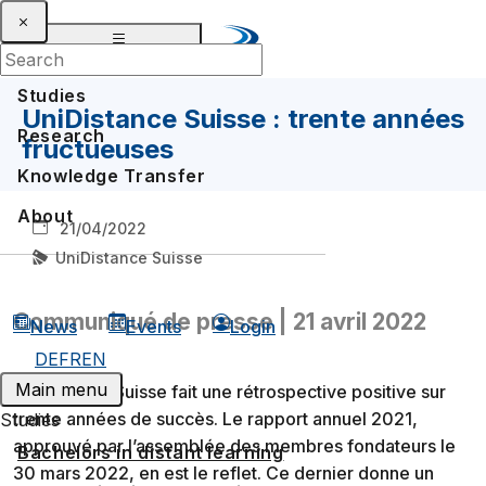
Studies
UniDistance Suisse : trente années
Research
fructueuses
Knowledge Transfer
About
21/04/2022
UniDistance Suisse
Communiqué de presse | 21 avril 2022
News
Events
Login
DE
FR
EN
Main menu
UniDistance Suisse fait une rétrospective positive sur
trente années de succès. Le rapport annuel 2021,
Studies
approuvé par l’assemblée des membres fondateurs le
Bachelors in distant learning
30 mars 2022, en est le reflet. Ce dernier donne un