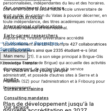
personnalisées, indépendantes du lieu et des horaires.
Our commitment for science
Elle est en outre la seule haute école universitaire de
droit public du canton du Valais à pouvoir décerner, en
Research in Focus
toute indépendance, des titres académiques reconnus
International collaborations
au niveau national et international.
Early-career researchers
Aujourd’hui, l’institut universitaire accrédité
Publications
Researchers
(conformément à la LEHE) compte
427 collaboratrices
Scientific events
et collaborateurs ainsi que 2335 étudiant-e-s
(état
Main menu
novembre 2021). Il a son siège principal à Brigue-Glis
(nouveau campus de Brigue) qui accueille des activités
Knowledge Transfer
d’enseignement, de recherche et le service
For children and young people
administratif, et possède d’autres sites à Sierre et à
Uni60+
Pfäffikon (SZ) pour l’administration et à Fribourg pour
l’enseignement.
Corporate training
Consulting mandates
Plan de développement jusqu’à la
Our Service
nouvelle accréditation en 2027