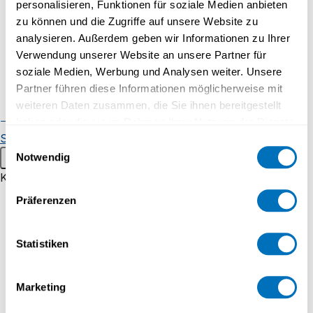
personalisieren, Funktionen für soziale Medien anbieten
Research groups
zu können und die Zugriffe auf unsere Website zu
Our commitment for science
analysieren. Außerdem geben wir Informationen zu Ihrer
Research in Focus
Verwendung unserer Website an unsere Partner für
soziale Medien, Werbung und Analysen weiter. Unsere
International collaborations
Partner führen diese Informationen möglicherweise mit
Early-career researchers
weiteren Daten zusammen, die Sie ihnen bereitgestellt
Publications
Researchers
haben oder die sie im Rahmen Ihrer Nutzung der Dienste
Scientific events
gesammelt haben.
Einwilligungsauswahl
Main menu
Notwendig
Datenschutzerklärung
Knowledge Transfer
For children and young people
Präferenzen
Geometry
Uni60+
Statistiken
Faculty of Mathematics and Computer Science
Corporate training
Consulting mandates
Marketing
Our Service