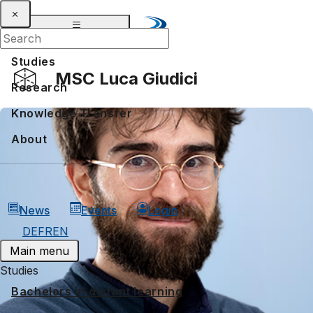
Studies
MSC Luca Giudici
Research
Knowledge Transfer
About
News
Events
Login
DE
FR
EN
Main menu
Studies
Bachelors in distant learning