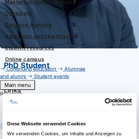
Masters in distant learning
Doctorate
Distance learning
Admission and registration
Student resources
Online campus
PhD Student
Continuing education
Alumnae
and alumni
Student events
Main menu
Links
Research
Research groups
E-Mail
Research projects
Diese Webseite verwendet Cookies
Inaugural lectures
Research
Teaching
Wir verwenden Cookies, um Inhalte und Anzeigen zu
Research campus Brig