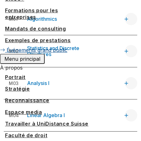
Formations pour les
entreprises
Algorithmics
M01
Mandats de consulting
Exemples de prestations
Statistics and Discrete
Événements grand public
M02
Structures
Menu principal
À propos
Portrait
Analysis I
M03
Stratégie
Reconnaissance
Espace media
Linear Algebra I
M04
Travailler à UniDistance Suisse
Faculté de droit