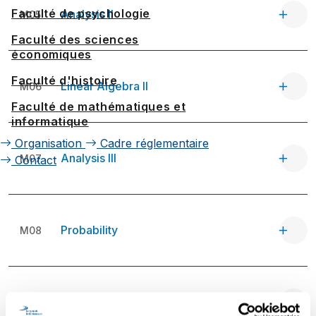
Faculté de psychologie
Analysis II
M05
Faculté des sciences
économiques
Faculté d'histoire
Linear Algebra II
M06
Faculté de mathématiques et
informatique
Organisation
Cadre réglementaire
Analysis III
M07
Contact
Probability
M08
Introduction to Numerics
M09