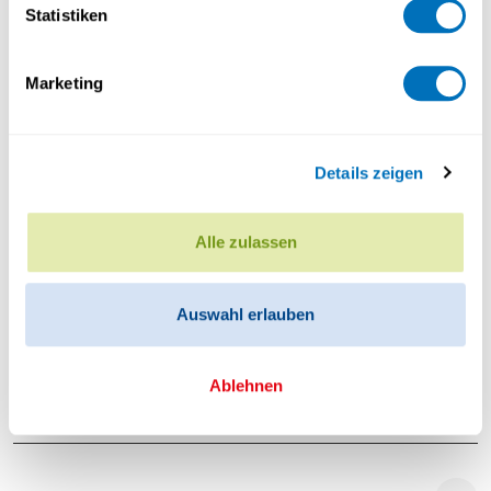
Statistiken
Seminar on special topics
M18
Marketing
Bachelor Thesis (integrated
M20
Seminar)
Details zeigen
Alle zulassen
Elective modules (students choose 3
out of 5)
Auswahl erlauben
Ablehnen
Mathematical Modelling
M10