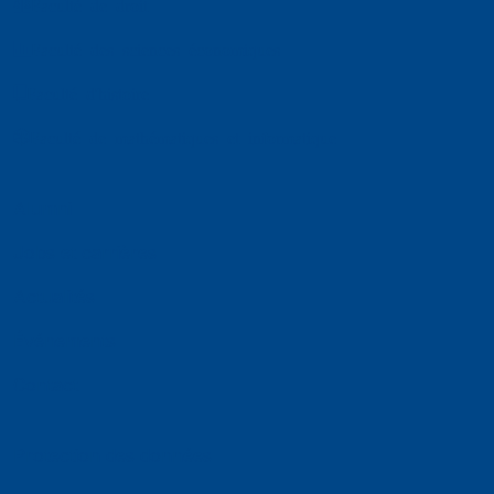
Faculté de droit
Faculté des sciences économiques
Faculté d'histoire
Faculté de mathématiques et informatique
Alumni
Jobs et carrières
Actualités
Événements
Contact
Protection des données