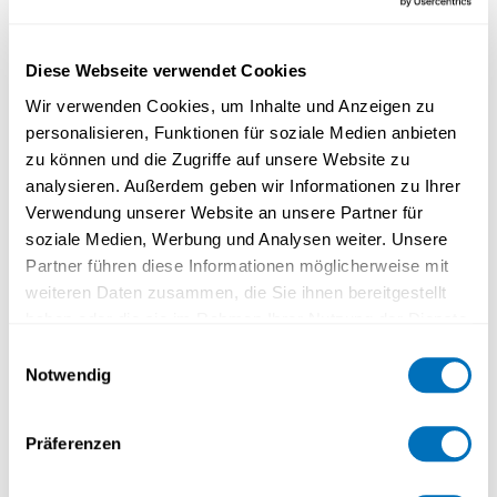
Diese Webseite verwendet Cookies
Algebra
M11
Wir verwenden Cookies, um Inhalte und Anzeigen zu
personalisieren, Funktionen für soziale Medien anbieten
zu können und die Zugriffe auf unsere Website zu
analysieren. Außerdem geben wir Informationen zu Ihrer
Theory and Numerics of
M12
Verwendung unserer Website an unsere Partner für
ODEs
soziale Medien, Werbung und Analysen weiter. Unsere
Partner führen diese Informationen möglicherweise mit
weiteren Daten zusammen, die Sie ihnen bereitgestellt
Functional Analysis
M15
haben oder die sie im Rahmen Ihrer Nutzung der Dienste
gesammelt haben.
Einwilligungsauswahl
Notwendig
Datenschutzerklärung
Theory and Numerics of
M17
PDEs
Präferenzen