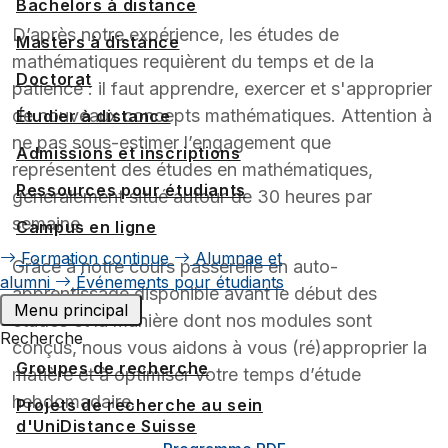
Bachelors à distance
D’après notre expérience, les études de
Masters à distance
mathématiques requièrent du temps et de la
Doctorat
patience : il faut apprendre, exercer et s'approprier
de nouveaux concepts mathématiques. Attention à
Étudier à distance
ne pas sous-estimer l’engagement que
Admissions et inscriptions
représentent des études en mathématiques,
Ressources pour étudiants
généralement situé autour de 30 heures par
semaine.
Campus en ligne
Formation continue
Alumnae et
Grâce à notre cours passerelle en auto-
alumni
Événements pour étudiants
apprentissage disponible avant le début des
Menu principal
études et la manière dont nos modules sont
Recherche
conçus, nous vous aidons à vous (ré)approprier la
Groupes de recherche
matière et à optimiser votre temps d’étude
hebdomadaire.
Projets de recherche au sein
d'UniDistance Suisse