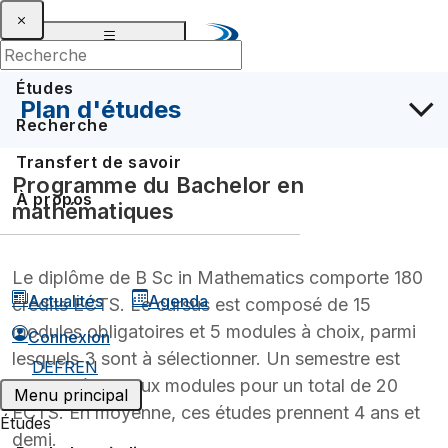
Études
Plan d'études
Recherche
Transfert de savoir
Programme du Bachelor en
À propos
mathématiques
Le diplôme de B Sc in Mathematics comporte 180
Actualités
Agenda
crédits ECTS. Le cursus est composé de 15
modules obligatoires et 5 modules à choix, parmi
Connexion
lesquels 3 sont à sélectionner. Un semestre est
DE
FR
EN
composé de deux modules pour un total de 20
Menu principal
ECTS. En moyenne, ces études prennent 4 ans et
Études
demi.