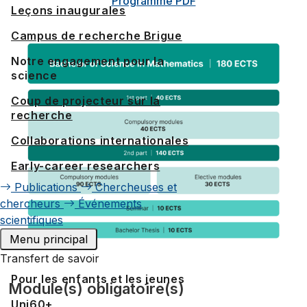
Programme PDF
Leçons inaugurales
Campus de recherche Brigue
Notre engagement pour la
science
Coup de projecteur sur la
recherche
Collaborations internationales
Early-career researchers
Publications
Chercheuses et
chercheurs
Événements
scientifiques
Menu principal
Transfert de savoir
Pour les enfants et les jeunes
Module(s) obligatoire(s)
Uni60+