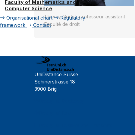
Faculty of Mathematics and
Computer Science
Thierry Godel, professeur assistant
Organisational chart
Regulatory
Faculté de droit
framework
Contact
UniDistance Suisse
Schinerstrasse 18
3900 Brig
Faculty of Psychology
Faculty of Law
Faculty of Business and Economics