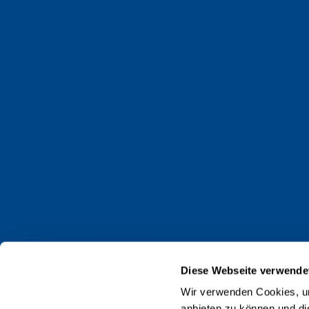
Faculty of History
Faculty of Mathematics and Computer Science
Alumni
Jobs and careers
News
Events
Contact
Privacy policy
Impressum
Diese Webseite verwende
Web Guidelines
Wir verwenden Cookies, um
anbieten zu können und di