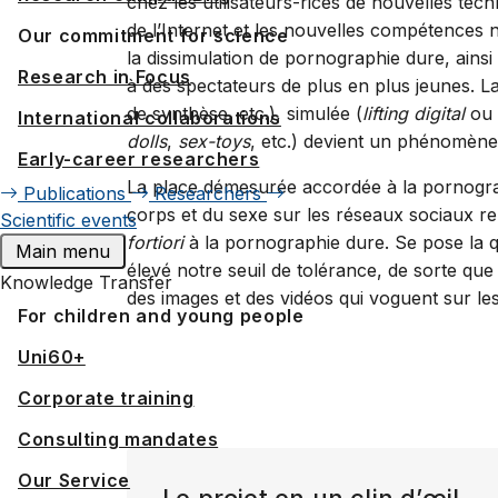
chez les utilisateurs-rices de nouvelles tech
de l’Internet et les nouvelles compétences n
Our commitment for science
la dissimulation de pornographie dure, ainsi 
Research in Focus
à des spectateurs de plus en plus jeunes. L
de synthèse, etc.), simulée (
lifting digital
ou
International collaborations
dolls
,
sex-toys
, etc.) devient un phénomène
Early-career researchers
La place démesurée accordée à la pornograph
Publications
Researchers
corps et du sexe sur les réseaux sociaux re
Scientific events
fortiori
à la pornographie dure. Se pose la qu
Main menu
élevé notre seuil de tolérance, de sorte que
Knowledge Transfer
des images et des vidéos qui voguent sur les
For children and young people
Uni60+
Corporate training
Consulting mandates
Our Service
Le projet en un clin d’œil