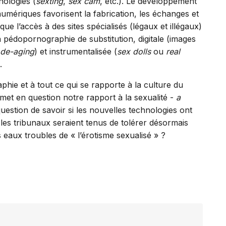
nologies (
sexting
,
sex
cam
, etc.). Le développement
umériques favorisent la fabrication, les échanges et
que l’accès à des sites spécialisés (légaux et illégaux)
a pédopornographie de substitution, digitale (images
de-aging
) et instrumentalisée (
sex dolls
ou
real
.
ie et à tout ce qui se rapporte à la culture du
met en question notre rapport à la sexualité -
a
estion de savoir si les nouvelles technologies ont
 les tribunaux seraient tenus de tolérer désormais
 eaux troubles de « l’érotisme sexualisé » ?