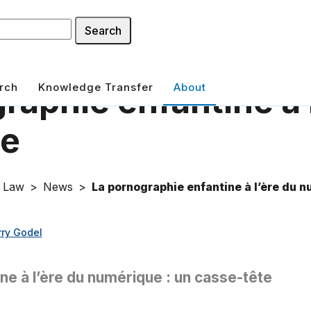
Search
rch
Knowledge Transfer
About
raphie enfantine à 
ue
f Law
News
La pornographie enfantine à l’ère du 
rry Godel
ne à l’ère du numérique : un casse-tête