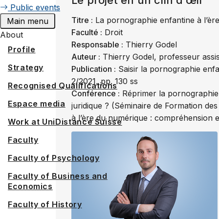
Public events
Titre :
La pornographie enfantine à l’èr
Main menu
Faculté :
Droit
About
Responsable :
Thierry Godel
Profile
Auteur :
Thierry Godel, professeur assis
Strategy
Publication :
Saisir la pornographie enfa
2/2021, pp. 130 ss
Recognised Qualifications
Conférence :
Réprimer la pornographie 
Espace media
juridique ? (Séminaire de Formation des
à l’ère du numérique : compréhension et 
Work at UniDistance Suisse
Faculty
Faculty of Psychology
Faculty of Business and
Economics
Faculty of History