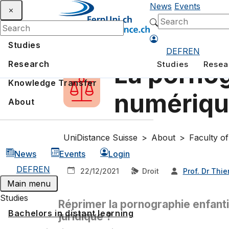
News
Events
Studies
DE
FR
EN
Research
Studies
Resea
La pornog
Knowledge Transfer
numériq
About
UniDistance Suisse
About
Faculty o
News
Events
Login
DE
FR
EN
22/12/2021
Droit
Prof. Dr Thie
Main menu
Studies
Réprimer la pornographie enfanti
Bachelors in distant learning
juridique ?