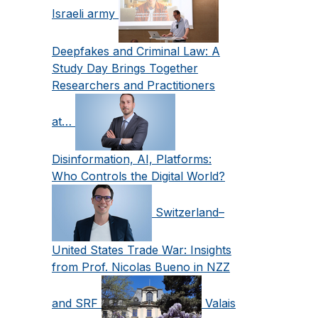
Israeli army
Deepfakes and Criminal Law: A
Study Day Brings Together
Researchers and Practitioners
at…
Disinformation, AI, Platforms:
Who Controls the Digital World?
Switzerland–
United States Trade War: Insights
from Prof. Nicolas Bueno in NZZ
and SRF
Valais