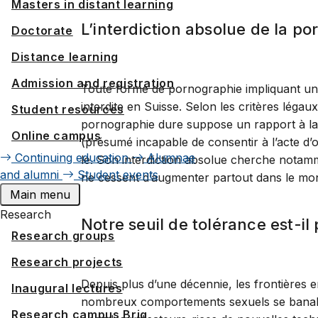
Masters in distant learning
L’interdiction absolue de la p
Doctorate
Distance learning
Admission and registration
Toute forme de pornographie impliquant un-e
interdite en Suisse. Selon les critères légau
Student resources
pornographie dure suppose un rapport à la s
Online campus
(présumé incapable de consentir à l’acte d’o
Continuing education
Alumnae
le. Son interdiction absolue cherche notamme
and alumni
Student events
ne cessent d’augmenter partout dans le monde
Main menu
Research
Notre seuil de tolérance est-il
Research groups
Research projects
Depuis plus d’une décennie, les frontières e
Inaugural lectures
nombreux comportements sexuels se banalise
Research campus Brig