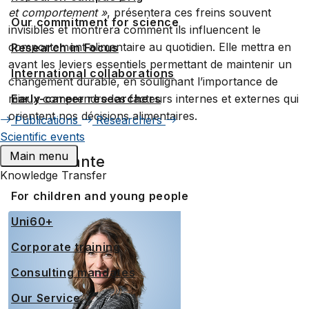
et comportement »
, présentera ces freins souvent
Our commitment for science
invisibles et montrera comment ils influencent le
comportement alimentaire au quotidien. Elle mettra en
Research in Focus
avant les leviers essentiels permettant de maintenir un
International collaborations
changement durable, en soulignant l’importance de
Early-career researchers
mieux comprendre les facteurs internes et externes qui
orientent nos décisions alimentaires.
Publications
Researchers
Scientific events
Main menu
Intervenante
Knowledge Transfer
For children and young people
Uni60+
Corporate training
Consulting mandates
Our Service