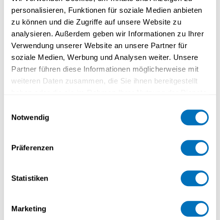
Informations sur la politique de
personalisieren, Funktionen für soziale Medien anbieten
confidentialité
zu können und die Zugriffe auf unsere Website zu
analysieren. Außerdem geben wir Informationen zu Ihrer
En vous inscrivant au webinaire organisé dans
Verwendung unserer Website an unsere Partner für
le cadre du
CAS Alimentation et comportement
soziale Medien, Werbung und Analysen weiter. Unsere
et de la formation courte
La nutrition au
Partner führen diese Informationen möglicherweise mit
féminin
, vous acceptez qu’UniDistance Suisse
weiteren Daten zusammen, die Sie ihnen bereitgestellt
utilise vos coordonnées (adresse e-mail) pour
haben oder die sie im Rahmen Ihrer Nutzung der Dienste
vous envoyer la présentation du webinaire et
gesammelt haben.
Einwilligungsauswahl
les offres correspondantes.
Notwendig
Datenschutzerklärung
Präferenzen
Registration
Statistiken
Firstname
*
Name
*
Marketing