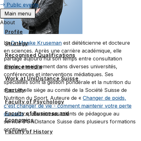
Public events
Main menu
About
Profile
La
Dr Maaike Kruseman
est diététicienne et docteure
Strategy
en sciences. Après une carrière académique, elle
Recognised Qualifications
partage aujourd'hui son temps entre consultation
privée, enseignement dans diverses universités,
Espace media
conférences et interventions médiatiques. Ses
Work at UniDistance Suisse
spécialités sont la gestion pondérale et la nutrition du
Faculty
sport et elle siège au comité de la Société Suisse de
Nutrition du Sport. Auteure de «
Changer de poids,
Faculty of Psychology
c'est changer de vie - comment maintenir votre perte
Faculty of Business and
de poids
», elle met ses talents de pédagogue au
Economics
service d’UniDistance Suisse dans plusieurs formations
continues.
Faculty of History