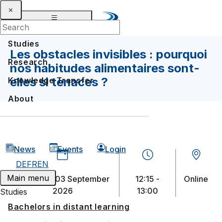
Studies
Les obstacles invisibles : pourquoi
Research
nos habitudes alimentaires sont-
elles si tenaces ?
Knowledge Transfer
About
News
Events
Login
DE
FR
EN
Main menu
Thursday, 03 September
12:15 -
Online
2026
13:00
Studies
Bachelors in distant learning