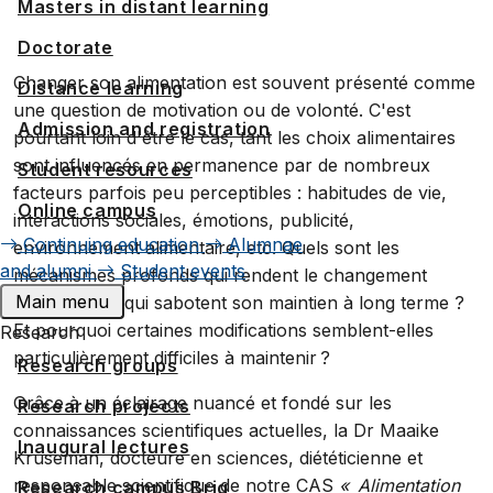
Masters in distant learning
Doctorate
Changer son alimentation est souvent présenté comme
Distance learning
une question de motivation ou de volonté. C'est
Admission and registration
pourtant loin d'être le cas, tant les choix alimentaires
sont influencés en permanence par de nombreux
Student resources
facteurs parfois peu perceptibles : habitudes de vie,
Online campus
interactions sociales, émotions, publicité,
Continuing education
Alumnae
environnement alimentaire, etc. Quels sont les
and alumni
Student events
mécanismes profonds qui rendent le changement
Main menu
fastidieux ou qui sabotent son maintien à long terme ?
Et pourquoi certaines modifications semblent-elles
Research
particulièrement difficiles à maintenir ?
Research groups
Grâce à un éclairage nuancé et fondé sur les
Research projects
connaissances scientifiques actuelles, la Dr Maaike
Inaugural lectures
Kruseman, docteure en sciences, diététicienne et
responsable scientifique de notre CAS
« Alimentation
Research campus Brig