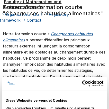
Faculty of Mathematics and
Présentation formation courte
Computer Science
"Changer ses habitudes alimentaires"
Organisational chart
Regulatory
framework
Contact
Notre formation courte «
Changer ses habitudes
alimentaires
» permet d'identifier les principaux
facteurs externes influençant la consommation
alimentaire et les obstacles au changement durable des
habitudes. Ce programme de deux mois permet
d'analyser l’imbrication des habitudes alimentaires avec
les habitudes de vie, de déterminer les stratégies,
obstacles et facilitateurs d’un changement et d’identifier
les principales forces et faiblesses des études sur le
maintien de la perte de poids.
Diese Webseite verwendet Cookies
Wir verwenden Cookies, um Inhalte und Anzeigen zu