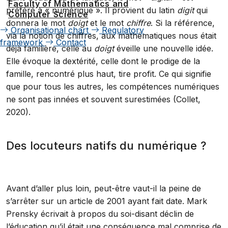
Faculty of Mathematics and
préféré à « numérique ». Il provient du latin
digit
qui
Computer Science
donnera le mot
doigt
et le mot
chiffre
. Si la référence,
Organisational chart
Regulatory
via la notion de chiffres, aux mathématiques nous était
framework
Contact
déjà familière, celle au
doigt
éveille une nouvelle idée.
Elle évoque la dextérité, celle dont le prodige de la
famille, rencontré plus haut, tire profit. Ce qui signifie
que pour tous les autres, les compétences numériques
ne sont pas innées et souvent surestimées (Collet,
2020).
Des locuteurs natifs du numérique ?
Avant d’aller plus loin, peut-être vaut-il la peine de
s’arrêter sur un article de 2001 ayant fait date. Mark
Prensky écrivait à propos du soi-disant déclin de
l’éducation qu’il était une conséquence mal comprise de