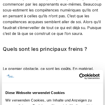
commencer par les apprenants eux-mêmes. Beaucoup
sous-estiment les compétences numériques qu’ils ont
en pensant à celles qu’ils n’ont pas. C’est que les
compétences acquises semblent aller de soi. Alors qu’il
faudrait s’émerveiller de tout ce qui est déjà su. Puisque
c’est de là que se construit ce que l’on saura.
Quels sont les principaux freins ?
Le premier obstacle, ce sont les
coûts
. En matériel,
bien sûr, mais surtout en temps, autant du côté des
enseignants (Troger et Ruano-Borbalan, 2017) que des
étudiants (Pekrin, 2001). Un élève du primaire, ayant
acquis l’écriture au prix d’efforts considérables, mettra
Diese Webseite verwendet Cookies
plus de temps à écrire un texte à l’ordinateur plutôt
Wir verwenden Cookies, um Inhalte und Anzeigen zu
qu’à la main.