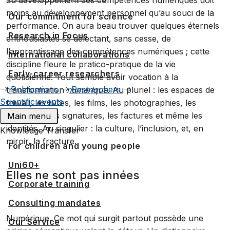
moins au développement personnel qu’au souci de la
Our commitment for science
performance. On aura beau trouver quelques éternels
Research in Focus
enthousiastes se délectant, sans cesse, de
l’apprentissage des compétences numériques ; cette
International collaborations
discipline fleure le pratico-pratique de la vie
Early-career researchers
quotidienne. Tout semble avoir vocation à la
Publications
Researchers
transformation
numérique.
Au pluriel : les espaces de
Scientific events
travail, les livres, les films, les photographies, les
monnaies, les signatures, les factures et même les
Main menu
identités. Au singulier : la culture, l’inclusion, et, en
Knowledge Transfer
miroir, la fracture.
For children and young people
Uni60+
Elles ne sont pas innées
Corporate training
Consulting mandates
Numérique. Ce mot qui surgit partout possède une
Our Service