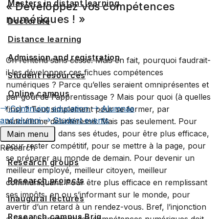
Masters in distant learning
« Développez vos compétences
numériques ! »
Doctorate
Distance learning
Admission and registration
On l’entend sans cesse. Mais en fait, pourquoi faudrait-
il les développer ces fichues compétences
Student resources
numériques ? Parce qu’elles seraient omniprésentes et
Online campus
par goût de l'apprentissage ? Mais pour quoi (à quelles
Continuing education
Alumnae
fins) ? Tout simplement pour se former, par
and alumni
Student events
autotélisme désintéressé. Mais pas seulement. Pour
mieux réussir dans ses études, pour être plus efficace,
Main menu
pour rester compétitif, pour se mettre à la page, pour
Research
se préparer au monde de demain. Pour devenir un
Research groups
meilleur employé, meilleur citoyen, meilleur
Research projects
communiquant. Pour être plus efficace en remplissant
ses impôts, en ou s’informant sur le monde, pour
Inaugural lectures
avertir d’un retard à un rendez-vous. Bref, l’injonction
Research campus Brig
au développement des compétences numériques doit