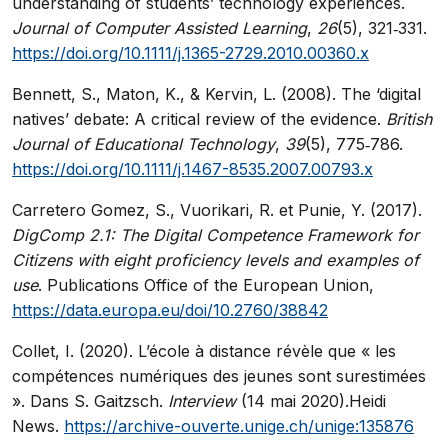
understanding of students’ technology experiences.
Journal of Computer Assisted Learning
,
26
(5), 321‑331.
https://doi.org/10.1111/j.1365-2729.2010.00360.x
Bennett, S., Maton, K., & Kervin, L. (2008). The ‘digital
natives’ debate: A critical review of the evidence.
British
Journal of Educational Technology
,
39
(5), 775‑786.
https://doi.org/10.1111/j.1467-8535.2007.00793.x
Carretero Gomez, S., Vuorikari, R. et Punie, Y. (2017).
DigComp 2.1: The Digital Competence Framework for
Citizens with eight proficiency levels and examples of
use
. Publications Office of the European Union,
https://data.europa.eu/doi/10.2760/38842
Collet, I. (2020). L’école à distance révèle que « les
compétences numériques des jeunes sont surestimées
». Dans S. Gaitzsch.
Interview
(14 mai 2020).Heidi
News.
https://archive-ouverte.unige.ch/unige:135876