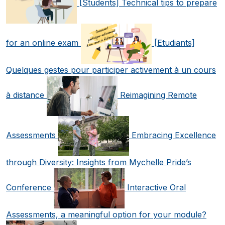
[Students] Technical tips to prepare
for an online exam
[Etudiants]
Quelques gestes pour participer activement à un cours
à distance
Reimagining Remote
Assessments
Embracing Excellence
through Diversity: Insights from Mychelle Pride’s
Conference
Interactive Oral
Assessments, a meaningful option for your module?