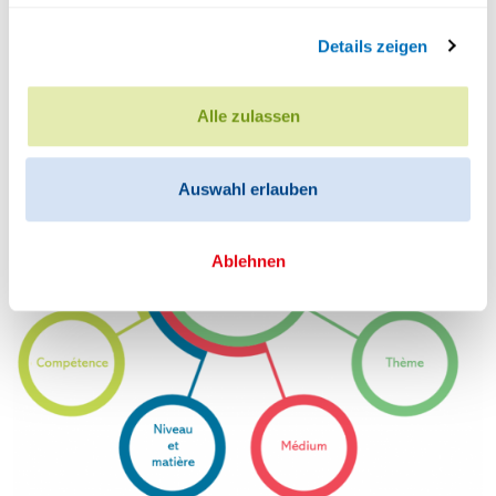
Comment s’y prendre pour réellement développer ses
Details zeigen
compétences numériques. Voici quatre approches
inspirées d’un document du Service de Coordination de
la Recherche et de l’Innovation pédagogiques et
Alle zulassen
pédagogiques visant à promouvoir l’éducation aux
médias (SCRIPT, 2019, p.34). Ces pistes n’ont pas
Auswahl erlauben
vocation à être suivies de manière rigide, mais adaptées
par chacun au gré des situations.
Ablehnen