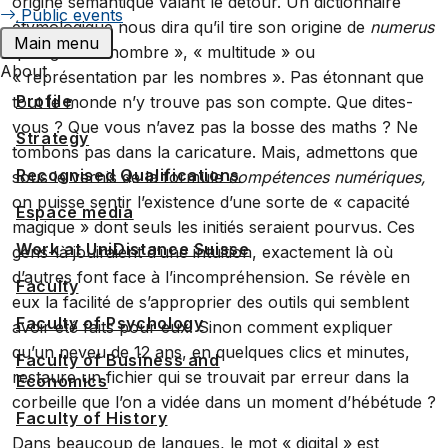
origine sémantique valant le détour. Un dictionnaire
Public events
étymologique nous dira qu’il tire son origine de
numerus
Main menu
qui signifie « nombre », « multitude » ou
About
« représentation par les nombres ». Pas étonnant que
Profile
tout le monde n’y trouve pas son compte. Que dites-
vous ? Que vous n’avez pas la bosse des maths ? Ne
Strategy
tombons pas dans la caricature. Mais, admettons que
Recognised Qualifications
sous le vernis de la formule
compétences numériques,
on puisse sentir l’existence d’une sorte de « capacité
Espace media
magique » dont seuls les initiés seraient pourvus. Ces
Work at UniDistance Suisse
gens-là jouiraient d’une intuition, exactement là où
d’autres font face à l’incompréhension. Se révèle en
Faculty
eux la facilité de s’approprier des outils qui semblent
Faculty of Psychology
avoir été faits pour eux. Sinon comment expliquer
qu’un neveu de 12 ans, en quelques clics et minutes,
Faculty of Business and
restaure un fichier qui se trouvait par erreur dans la
Economics
corbeille que l’on a vidée dans un moment d’hébétude ?
Faculty of History
Dans beaucoup de langues, le mot « digital » est