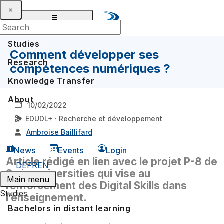
Studies
Comment développer ses
Research
compétences numériques ?
Knowledge Transfer
About
10/02/2022
EDUDL+ · Recherche et développement
Ambroise Baillifard
News
Events
Login
Article rédigé en lien avec le projet P-8 de
DE
FR
EN
Swissuniversities qui vise au
Main menu
renforcement des Digital Skills dans
Studies
l’enseignement.
Bachelors in distant learning