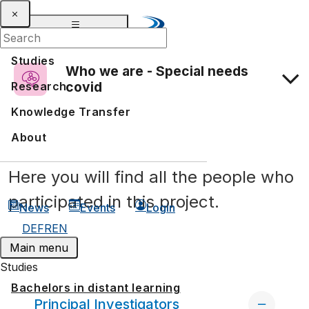
Studies
Who we are - Special needs
covid
Research
Knowledge Transfer
About
Here you will find all the people who
participated in this project.
News
Events
Login
DE
FR
EN
Main menu
Studies
Bachelors in distant learning
Principal Investigators