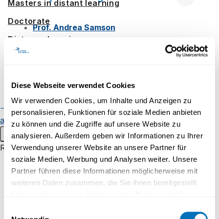
Masters in distant learning
Doctorate
Prof. Andrea Samson
Distance learning
Dr. Jo Van Herwegen
,
Institute of
Education, University College London, UK
Admission and registration
Student resources
Diese Webseite verwendet Cookies
Online campus
Wir verwenden Cookies, um Inhalte und Anzeigen zu
Collaborators
Continuing education
Alumnae
personalisieren, Funktionen für soziale Medien anbieten
and alumni
Student events
zu können und die Zugriffe auf unsere Website zu
Main menu
analysieren. Außerdem geben wir Informationen zu Ihrer
Research
Verwendung unserer Website an unsere Partner für
Translators
soziale Medien, Werbung und Analysen weiter. Unsere
Research groups
Partner führen diese Informationen möglicherweise mit
Research projects
weiteren Daten zusammen, die Sie ihnen bereitgestellt
haben oder die sie im Rahmen Ihrer Nutzung der Dienste
Inaugural lectures
Special Acknowledgment
gesammelt haben.
Einwilligungsauswahl
Research campus Brig