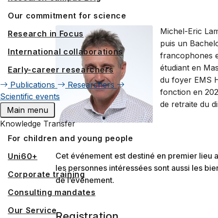
Our commitment for science
Michel-Eric La
Research in Focus
puis un Bachelo
International collaborations
francophones en
étudiant en Mas
Early-career researchers
du foyer EMS H
Publications
Researchers
fonction en 202
Scientific events
de retraite du di
Main menu
Knowledge Transfer
For children and young people
Cet événement est destiné en premier lieu a
Uni60+
les personnes intéressées sont aussi les bie
Corporate training
de l’événement.
Consulting mandates
Our Service
Registration