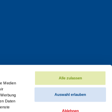
Alle zulassen
le Medien
ir
Auswahl erlauben
, Werbung
ren Daten
ienste
Ablehnen