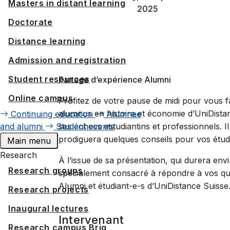
Masters in distant learning
2025
Doctorate
Distance learning
Admission and registration
Student resources
Partage d’expérience Alumni
Online campus
Profitez de votre pause de midi pour vous fa
alumnus en histoire et économie d’UniDistan
Continuing education
Alumnae
and alumni
Student events
ses échecs estudiantins et professionnels. Il
prodiguera quelques conseils pour vos étude
Main menu
Research
À l’issue de sa présentation, qui durera e
Research groups
spécialement consacré à répondre à vos ques
Alumni et étudiant-e-s d’UniDistance Suisse
Research projects
Inaugural lectures
Intervenant
Research campus Brig