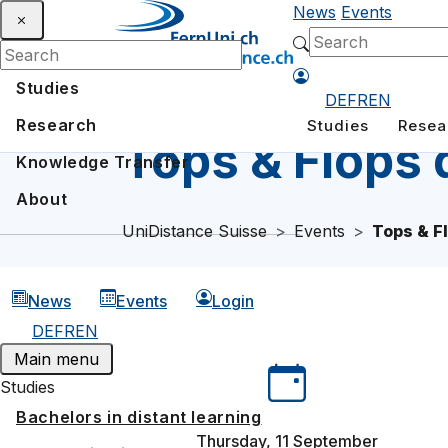
News
Events
Studies
DE
FR
EN
Research
Studies
Resea
Tops & Flops 
Knowledge Transfer
About
UniDistance Suisse
Events
Tops & Fl
News
Events
Login
DE
FR
EN
Main menu
Studies
Bachelors in distant learning
Thursday, 11 September