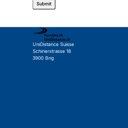
UniDistance Suisse
Schinerstrasse 18
3900 Brig
Faculty of Psychology
Faculty of Law
Faculty of Business and Economics
Faculty of History
Faculty of Mathematics and Computer Science