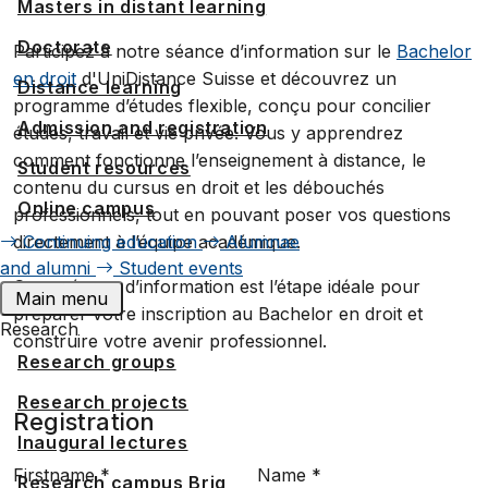
Masters in distant learning
Doctorate
Participez à notre séance d’information sur le
Bachelor
en droit
d'UniDistance Suisse et découvrez un
Distance learning
programme d’études flexible, conçu pour concilier
Admission and registration
études, travail et vie privée. Vous y apprendrez
comment fonctionne l’enseignement à distance, le
Student resources
contenu du cursus en droit et les débouchés
Online campus
professionnels, tout en pouvant poser vos questions
Continuing education
Alumnae
directement à l’équipe académique.
and alumni
Student events
Cette séance d’information est l’étape idéale pour
Main menu
préparer votre inscription au Bachelor en droit et
Research
construire votre avenir professionnel.
Research groups
Research projects
Registration
Inaugural lectures
Firstname
*
Name
*
Research campus Brig