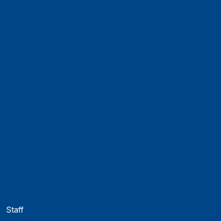
Alumni
Jobs and careers
News
Events
Contact
Privacy policy
Impressum
Web Guidelines
Accreditation
Staff