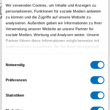
Public events
Wir verwenden Cookies, um Inhalte und Anzeigen zu
INFORMATION WEBINARS
Main menu
personalisieren, Funktionen für soziale Medien anbieten
zu können und die Zugriffe auf unsere Website zu
About
25.08.2026 - 18:00 to 19:00
analysieren. Außerdem geben wir Informationen zu Ihrer
Profile
Verwendung unserer Website an unsere Partner für
CAS Datenschutz - Unternehmen und Verwaltung
Strategy
soziale Medien, Werbung und Analysen weiter. Unsere
Partner führen diese Informationen möglicherweise mit
Recognised Qualifications
Online
weiteren Daten zusammen, die Sie ihnen bereitgestellt
Espace media
haben oder die sie im Rahmen Ihrer Nutzung der Dienste
gesammelt haben.
Einwilligungsauswahl
Work at UniDistance Suisse
Notwendig
INFORMATION WEBINARS
Faculty
Datenschutzerklärung
Faculty of Psychology
Präferenzen
25.08.2026 - 18:00 to 19:00
Faculty of Business and
Economics
Weiterbildungskurs KI-Regulierung und AI
Statistiken
Governance
Faculty of History