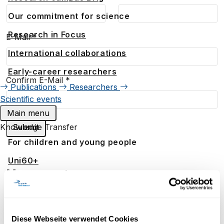
Our commitment for science
Research in Focus
E-Mail
*
International collaborations
Early-career researchers
Confirm E-Mail
*
Publications
Researchers
Scientific events
Main menu
Knowledge Transfer
For children and young people
Uni60+
More events
Corporate training
Consulting mandates
Our Service
Diese Webseite verwendet Cookies