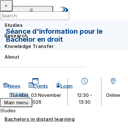
Studies
Séance d'information pour le
Research
Bachelor en droit
Knowledge Transfer
About
News
Events
Login
DE
FR
EN
Tuesday, 03 November
12:30 -
Online
2026
13:30
Main menu
Studies
Bachelors in distant learning