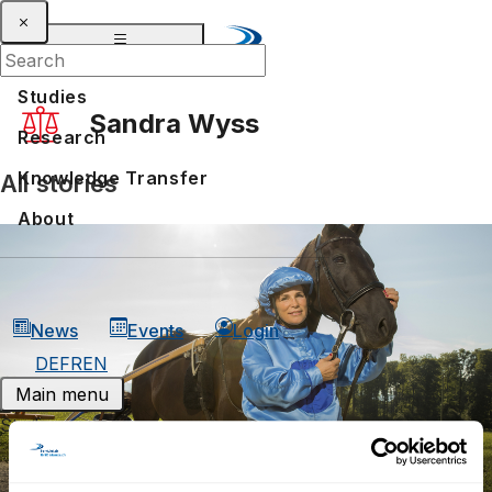
Studies
Sandra Wyss
Research
Knowledge Transfer
All stories
Voices of Distant Learning: what Athletes say
About
News
Events
Login
DE
FR
EN
Main menu
Studies
Bachelors in distant learning