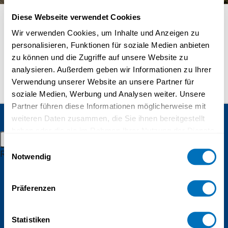
Masters in distant learning
Diese Webseite verwendet Cookies
Doctorate
Wir verwenden Cookies, um Inhalte und Anzeigen zu
Distance learning
personalisieren, Funktionen für soziale Medien anbieten
zu können und die Zugriffe auf unsere Website zu
Admission and registration
Sandra Wyss
analysieren. Außerdem geben wir Informationen zu Ihrer
Student resources
Verwendung unserer Website an unsere Partner für
soziale Medien, Werbung und Analysen weiter. Unsere
Online campus
Partner führen diese Informationen möglicherweise mit
Continuing education
Alumnae
weiteren Daten zusammen, die Sie ihnen bereitgestellt
and alumni
Student events
haben oder die sie im Rahmen Ihrer Nutzung der Dienste
UniDistance Suisse
Main menu
gesammelt haben.
Schinerstrasse 18
Einwilligungsauswahl
Research
Notwendig
3900 Brig
Datenschutzerklärung
Research groups
Faculty of Psychology
Research projects
Präferenzen
Faculty of Law
Inaugural lectures
Statistiken
Faculty of Business and Economics
Research campus Brig