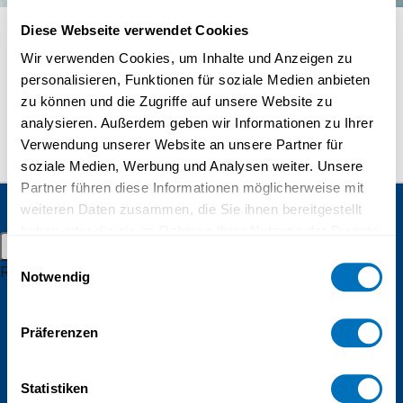
Masters in distant learning
Diese Webseite verwendet Cookies
Doctorate
Wir verwenden Cookies, um Inhalte und Anzeigen zu
Distance learning
personalisieren, Funktionen für soziale Medien anbieten
zu können und die Zugriffe auf unsere Website zu
Admission and registration
Julia Hassler
analysieren. Außerdem geben wir Informationen zu Ihrer
Student resources
Verwendung unserer Website an unsere Partner für
soziale Medien, Werbung und Analysen weiter. Unsere
Online campus
Partner führen diese Informationen möglicherweise mit
Continuing education
Alumnae
weiteren Daten zusammen, die Sie ihnen bereitgestellt
and alumni
Student events
haben oder die sie im Rahmen Ihrer Nutzung der Dienste
UniDistance Suisse
Main menu
gesammelt haben.
Schinerstrasse 18
Einwilligungsauswahl
Research
Notwendig
3900 Brig
Datenschutzerklärung
Research groups
Faculty of Psychology
Research projects
Präferenzen
Faculty of Law
Inaugural lectures
Statistiken
Faculty of Business and Economics
Research campus Brig