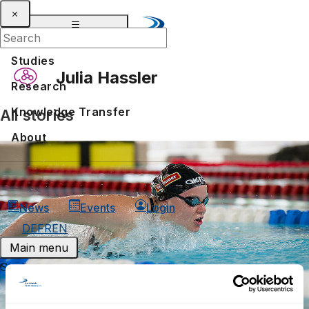
Studies
Julia Hassler
Research
Knowledge Transfer
All stories
Voices of Distant Learning: what Athletes say
About
News
Events
Login
DE
FR
EN
Main menu
Studies
Bachelors in distant learning