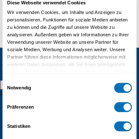
Masters in distant learning
Diese Webseite verwendet Cookies
Wir verwenden Cookies, um Inhalte und Anzeigen zu
Doctorate
personalisieren, Funktionen für soziale Medien anbieten
Sebastian Wötzke
Distance learning
zu können und die Zugriffe auf unsere Website zu
analysieren. Außerdem geben wir Informationen zu Ihrer
Admission and registration
Verwendung unserer Website an unsere Partner für
Student resources
soziale Medien, Werbung und Analysen weiter. Unsere
Partner führen diese Informationen möglicherweise mit
Online campus
weiteren Daten zusammen, die Sie ihnen bereitgestellt
UniDistance Suisse
Continuing education
Alumnae
haben oder die sie im Rahmen Ihrer Nutzung der Dienste
Schinerstrasse 18
and alumni
Student events
gesammelt haben.
3900 Brig
Einwilligungsauswahl
Main menu
Notwendig
Research
Faculty of Psychology
Datenschutzerklärung
Research groups
Faculty of Law
Präferenzen
Research projects
Faculty of Business and Economics
Inaugural lectures
Statistiken
Faculty of History
Research campus Brig