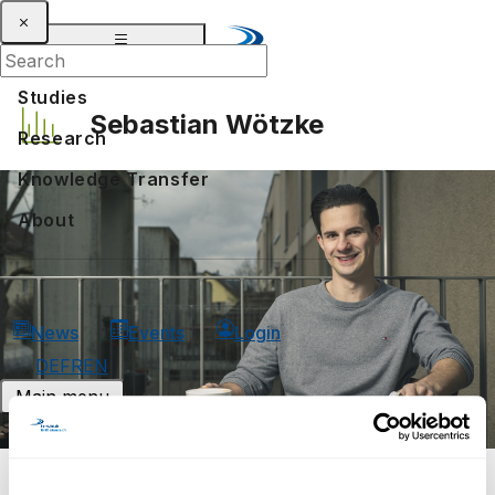
Studies
Sebastian Wötzke
Research
Knowledge Transfer
About
News
Events
Login
DE
FR
EN
Main menu
Studies
Bachelors in distant learning