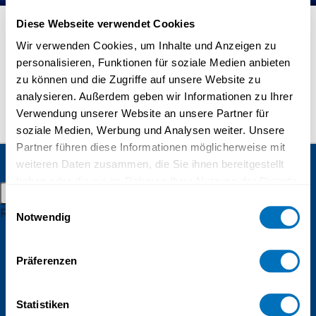
Masters in distant learning
Diese Webseite verwendet Cookies
Doctorate
Wir verwenden Cookies, um Inhalte und Anzeigen zu
Distance learning
personalisieren, Funktionen für soziale Medien anbieten
zu können und die Zugriffe auf unsere Website zu
Admission and registration
Aschwanden Rahel
analysieren. Außerdem geben wir Informationen zu Ihrer
Student resources
Verwendung unserer Website an unsere Partner für
soziale Medien, Werbung und Analysen weiter. Unsere
Online campus
Partner führen diese Informationen möglicherweise mit
Continuing education
Alumnae
weiteren Daten zusammen, die Sie ihnen bereitgestellt
and alumni
Student events
haben oder die sie im Rahmen Ihrer Nutzung der Dienste
UniDistance Suisse
Main menu
gesammelt haben.
Schinerstrasse 18
Einwilligungsauswahl
Research
Notwendig
3900 Brig
Datenschutzerklärung
Research groups
Faculty of Psychology
Research projects
Präferenzen
Faculty of Law
Inaugural lectures
Faculty of Business and Economics
Statistiken
Research campus Brig