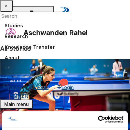
Studies
Aschwanden Rahel
Research
Knowledge Transfer
All stories
Voices of Distant Learning: what Athletes say
About
News
Events
Login
DE
FR
EN
Main menu
Studies
Bachelors in distant learning