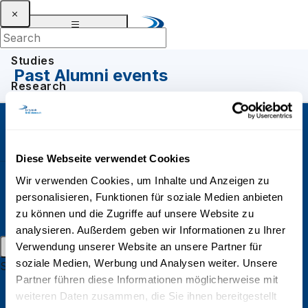
Studies
Past Alumni events
Research
Knowledge Transfer
Past Alumni events
About
UniDistance Suisse
Diese Webseite verwendet Cookies
Schinerstrasse 18
3900 Brig
Wir verwenden Cookies, um Inhalte und Anzeigen zu
personalisieren, Funktionen für soziale Medien anbieten
Faculty of Psychology
News
Events
Login
zu können und die Zugriffe auf unsere Website zu
DE
FR
EN
analysieren. Außerdem geben wir Informationen zu Ihrer
Faculty of Law
Main menu
Verwendung unserer Website an unsere Partner für
Faculty of Business and Economics
soziale Medien, Werbung und Analysen weiter. Unsere
Studies
Partner führen diese Informationen möglicherweise mit
Bachelors in distant learning
Faculty of History
weiteren Daten zusammen, die Sie ihnen bereitgestellt