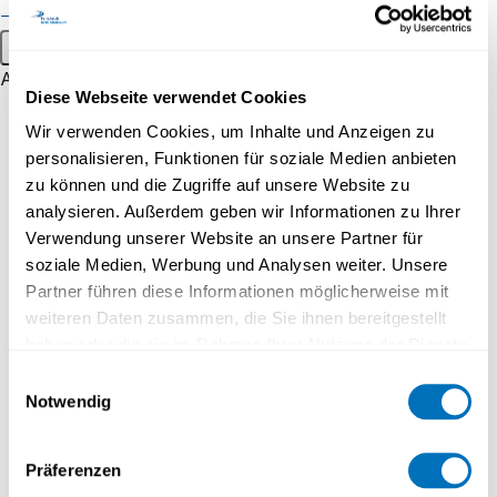
Uni60+? Das vollständige Veranstaltungsprogramm
Public events
finden Sie unter:
fernuni.ch/uni60plus
Main menu
About
Diese Webseite verwendet Cookies
REFERENT
Profile
Wir verwenden Cookies, um Inhalte und Anzeigen zu
Strategy
personalisieren, Funktionen für soziale Medien anbieten
zu können und die Zugriffe auf unsere Website zu
Recognised Qualifications
analysieren. Außerdem geben wir Informationen zu Ihrer
Espace media
Verwendung unserer Website an unsere Partner für
soziale Medien, Werbung und Analysen weiter. Unsere
Work at UniDistance Suisse
Partner führen diese Informationen möglicherweise mit
Faculty
weiteren Daten zusammen, die Sie ihnen bereitgestellt
haben oder die sie im Rahmen Ihrer Nutzung der Dienste
Faculty of Psychology
gesammelt haben.
Einwilligungsauswahl
Faculty of Business and
Notwendig
Economics
Datenschutzerklärung
Dr. Christoph Leuenberger promovierte im Bereich der
Faculty of History
Reinen Mathematik an der Universität Bern. Er
Präferenzen
unterrichtet seit vielen Jahren Wirtschaftsstatistik an