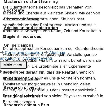
Masters in distant learning
Die Quantentheorie beschreibt das Verhalten von
Doctorate
Materie und Energie auf kleinsten Skalen, wie der von
Atomen und Elementarteilchen. Sie hat unser
Distance learning
Verständnis von der Realität revolutioniert und stellt
Admission and registration
traditionelle Konzepte von Raum, Zeit und Kausalität in
Student resources
Frage.
Online campus
Die philosophischen Konsequenzen der Quantentheorie
Continuing education
Alumnae
widersprechen unseren geläufigen Vorstellungen so
and alumni
Student events
sehr, dass Physiker wie Einstein nicht bereit waren, sie
Main menu
zu akzeptieren. Die Ergebnisse aller Experimente
Research
deuten aber darauf hin, dass die Realität unendlich
mysteriöser ist, als wir es uns je vorstellen könnten.
Research groups
Existieren wir möglicherweise in unendlich vielen
Research projects
Welten, die sich parallel zu der unseren entwickeln?
Diese Möglichkeit wird von vielen Physikern ernsthaft in
Inaugural lectures
Betracht gezogen.
Research campus Brig