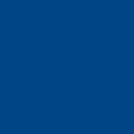
Faculty of Psychology
Faculty of Law
Faculty of Business and Economics
Faculty of History
Faculty of Mathematics and Computer Science
Alumni
Jobs and careers
News
Events
Contact