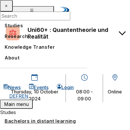
Studies
Uni60+ : Quantentheorie und
Realität
Research
Knowledge Transfer
About
News
Events
Login
Thursday, 10 October
08:00 -
Online
DE
FR
EN
2024
09:00
Main menu
Studies
Bachelors in distant learning