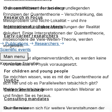
In diesem Webinar werden die grundlegenden
Our commitment for science
Prinzipien der Quantentheorie – Verschränkung, das
Research in Focus
Messproblem und Nicht-Lokalität – und ihre
International collaborations
Implikationen für unsere Vorstellungen der Realität
diskutiert. Einige Interpretationen der Quantentheorie,
Early-career researchers
insbesondere die Viele-Welten-Theorie, werden
Publications
Researchers
vorgestellt.
Scientific events
Main menu
Der Vortrag ist allgemeinverständlich, es werden keine
Knowledge Transfer
Vorkenntnisse in Physik vorausgesetzt.
For children and young people
Sie möchten wissen, was es mit der Quantentheorie auf
Uni60+
sich hat und ob es Parallelwelten tatsächlich gibt?
Melden Sie sich zu diesem spannenden Webinar an
Corporate training
und finden Sie es heraus.
Consulting mandates
Sie interessieren sich für weitere Veranstaltungen der
Our Service