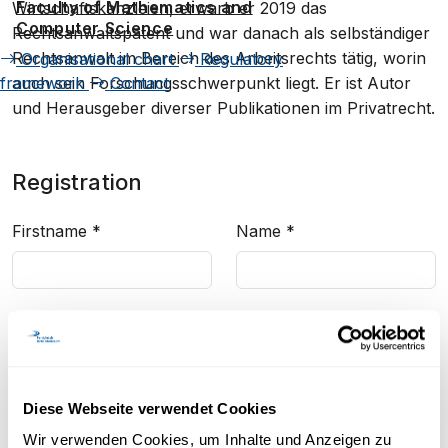
Faculty of Mathematics and
Wirtschaftskanzleien, erwarb er 2019 das
Computer Science
Rechtsanwaltspatent und war danach als selbständiger
Rechtsanwalt im Bereich des Arbeitsrechts tätig, worin
Organisational chart
Regulatory
framework
Contact
auch sein Forschungsschwerpunkt liegt. Er ist Autor
und Herausgeber diverser Publikationen im Privatrecht.
Registration
Firstname
*
Name
*
E-Mail
*
Confirm E-Mail
*
Diese Webseite verwendet Cookies
Wir verwenden Cookies, um Inhalte und Anzeigen zu