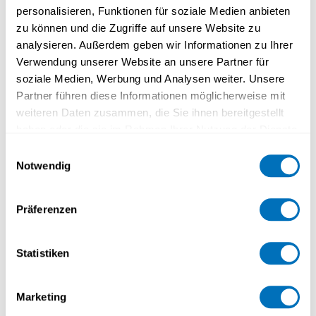
personalisieren, Funktionen für soziale Medien anbieten
Anrede
*
zu können und die Zugriffe auf unsere Website zu
analysieren. Außerdem geben wir Informationen zu Ihrer
Verwendung unserer Website an unsere Partner für
soziale Medien, Werbung und Analysen weiter. Unsere
PLZ und Ort
Partner führen diese Informationen möglicherweise mit
weiteren Daten zusammen, die Sie ihnen bereitgestellt
haben oder die sie im Rahmen Ihrer Nutzung der Dienste
gesammelt haben.
Kanton
Einwilligungsauswahl
Notwendig
Datenschutzerklärung
Land
Präferenzen
Statistiken
Alter in Jahren
*
Marketing