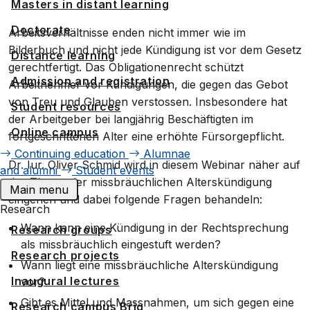
Masters in distant learning
Doctorate
Arbeitsverhältnisse enden nicht immer wie im
Bilderbuch und nicht jede Kündigung ist vor dem Gesetz
Distance learning
gerechtfertigt. Das Obligationenrecht schützt
Admission and registration
Arbeitnehmer vor Kündigungen, die gegen das Gebot
von Treu und Glauben verstossen. Insbesondere hat
Student resources
der Arbeitgeber bei langjährig Beschäftigten im
Online campus
fortgeschrittenen Alter eine erhöhte Fürsorgepflicht.
Continuing education
Alumnae
Dr. Iur. Oliver Schmid wird in diesem Webinar näher auf
and alumni
Student events
das Thema der missbräuchlichen Alterskündigung
Main menu
eingehen und dabei folgende Fragen behandeln:
Research
Wann kann eine Kündigung in der Rechtsprechung
Research groups
als missbräuchlich eingestuft werden?
Research projects
Wann liegt eine missbräuchliche Alterskündigung
Inaugural lectures
vor?
Gibt es Mittel und Massnahmen, um sich gegen eine
Research campus Brig