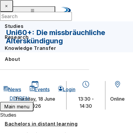
Studies
Uni60+: Die missbräuchliche
Research
Alterskündigung
Knowledge Transfer
About
News
Events
Login
DE
FR
EN
Thursday, 18 June
13:30 -
Online
2026
14:30
Main menu
Studies
Bachelors in distant learning