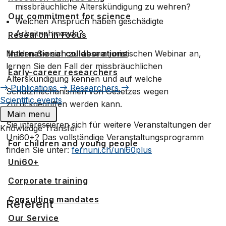
missbräuchliche Alterskündigung zu wehren?
Our commitment for science
Welchen Anspruch haben geschädigte
Arbeitnehmende?
Research in Focus
International collaborations
Melden Sie sich zu diesem juristischen Webinar an,
lernen Sie den Fall der missbräuchlichen
Early-career researchers
Alterskündigung kennen und auf welche
Publications
Researchers
Schutzmechanismen von Gesetzes wegen
Scientific events
zurückgegriffen werden kann.
Main menu
Sie interessieren sich für weitere Veranstaltungen der
Knowledge Transfer
Uni60+? Das vollständige Veranstaltungsprogramm
For children and young people
finden Sie unter:
fernuni.ch/uni60plus
Uni60+
Corporate training
Consulting mandates
Referent
Our Service