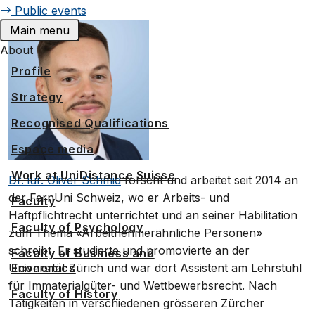
Public events
Main menu
About
Profile
Strategy
Recognised Qualifications
Espace media
Work at UniDistance Suisse
Dr. iur. Oliver Schmid
forscht und arbeitet seit 2014 an
der FernUni Schweiz, wo er Arbeits- und
Faculty
Haftpflichtrecht unterrichtet und an seiner Habilitation
Faculty of Psychology
zum Thema «Arbeitnehmerähnliche Personen»
schreibt. Er studierte und promovierte an der
Faculty of Business and
Economics
Universität Zürich und war dort Assistent am Lehrstuhl
für Immaterialgüter- und Wettbewerbsrecht. Nach
Faculty of History
Tätigkeiten in verschiedenen grösseren Zürcher