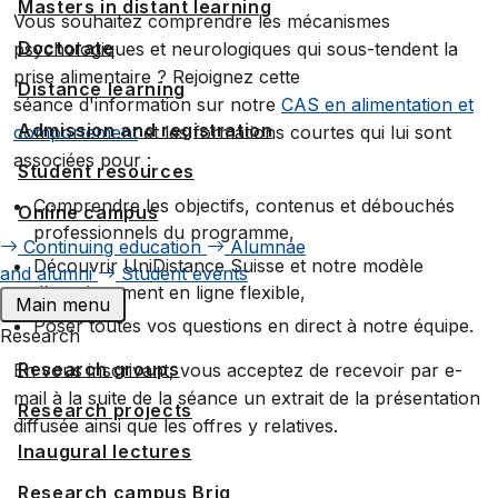
Masters in distant learning
Vous souhaitez comprendre les mécanismes
Doctorate
psychologiques et neurologiques qui sous-tendent la
prise alimentaire ? Rejoignez cette
Distance learning
séance d'information sur notre
CAS en alimentation et
Admission and registration
comportement
et les formations courtes qui lui sont
associées pour :
Student resources
Comprendre les objectifs, contenus et débouchés
Online campus
professionnels du programme,
Continuing education
Alumnae
Découvrir UniDistance Suisse et notre modèle
and alumni
Student events
d’enseignement en ligne flexible,
Main menu
Poser toutes vos questions en direct à notre équipe.
Research
Research groups
En vous inscrivant, vous acceptez de recevoir par e-
mail à la suite de la séance un extrait de la présentation
Research projects
diffusée ainsi que les offres y relatives.
Inaugural lectures
Research campus Brig