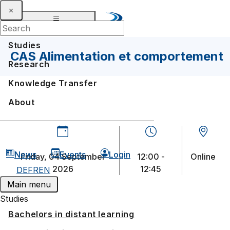
Studies
CAS Alimentation et comportement
Research
Knowledge Transfer
About
News
Events
Login
Friday, 04 September
12:00 -
Online
2026
12:45
DE
FR
EN
Main menu
Studies
Bachelors in distant learning