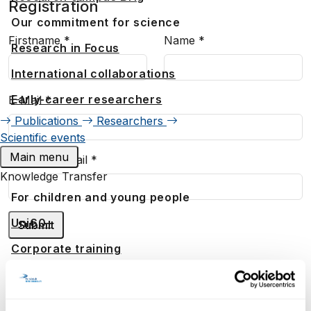
Registration
Our commitment for science
Firstname
*
Name
*
Research in Focus
International collaborations
Early-career researchers
E-Mail
*
Publications
Researchers
Scientific events
Main menu
Confirm E-Mail
*
Knowledge Transfer
For children and young people
Uni60+
Corporate training
Consulting mandates
More events
Our Service