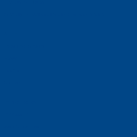
Faculty of History
Faculty of Mathematics and Computer Science
Alumni
Jobs and careers
News
Events
Contact
Privacy policy
Impressum
Web Guidelines