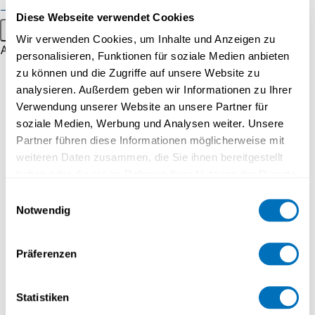
Public events
Diese Webseite verwendet Cookies
Main menu
Wir verwenden Cookies, um Inhalte und Anzeigen zu
About
personalisieren, Funktionen für soziale Medien anbieten
Profile
INFORMATION WEBINARS
zu können und die Zugriffe auf unsere Website zu
analysieren. Außerdem geben wir Informationen zu Ihrer
Strategy
Verwendung unserer Website an unsere Partner für
25.08.2026 - 18:00 to 19:00
Recognised Qualifications
soziale Medien, Werbung und Analysen weiter. Unsere
Partner führen diese Informationen möglicherweise mit
CAS Datenschutz - Unternehmen und Verwaltung
Espace media
weiteren Daten zusammen, die Sie ihnen bereitgestellt
Online
Work at UniDistance Suisse
haben oder die sie im Rahmen Ihrer Nutzung der Dienste
gesammelt haben.
Einwilligungsauswahl
Faculty
Notwendig
Datenschutzerklärung
Faculty of Psychology
INFORMATION WEBINARS
Faculty of Business and
Präferenzen
Economics
25.08.2026 - 18:00 to 19:00
Faculty of History
Statistiken