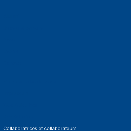
Alumni
Jobs and careers
News
Events
Contact
Protection des données
Impressum
Web Guidelines
Accréditation
Collaboratrices et collaborateurs