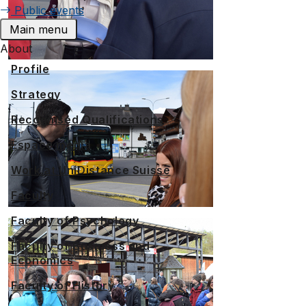
Public events
Main menu
About
Profile
Strategy
Recognised Qualifications
Espace media
Work at UniDistance Suisse
Faculty
Faculty of Psychology
Faculty of Business and
Economics
Faculty of History