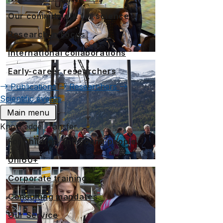
Our commitment for science
Research in Focus
International collaborations
Early-career researchers
Publications
Researchers
Scientific events
Main menu
Knowledge Transfer
For children and young people
Uni60+
Corporate training
Consulting mandates
Our Service