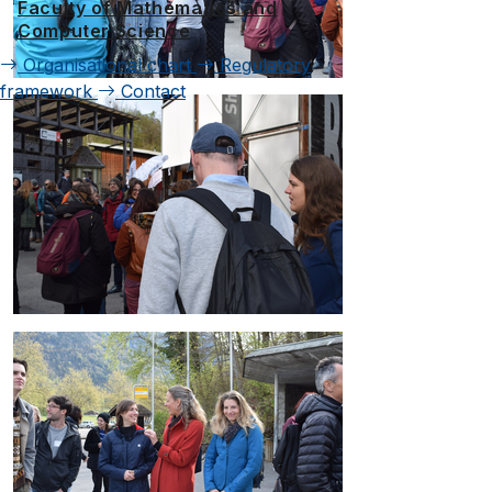
Faculty of Mathematics and
Computer Science
Organisational chart
Regulatory
framework
Contact