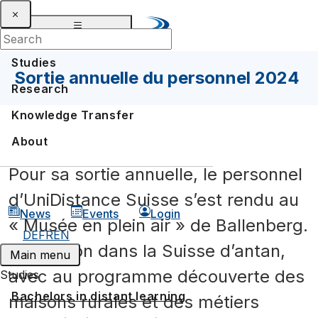
Studies
Sortie annuelle du personnel 2024
Research
Knowledge Transfer
About
Pour sa sortie annuelle, le personnel
d’UniDistance Suisse s’est rendu au
News
Events
Login
« Musée en plein air » de Ballenberg.
DE
FR
EN
Immersion dans la Suisse d’antan,
Main menu
avec au programme découverte des
Studies
Bachelors in distant learning
maisons rurales et des métiers