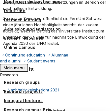
Masters in distant learning
Zielen, Massnahmen und Umsetzungen im Bereich der
nachhaltigen Entwicklung.
Doctorate
Zu diesem Zweck veröffentlicht die FernUni Schweiz
Distance learning
einen jährlichen Nachhaltigkeitsbericht, der zudem
Admission and registration
aufzeigt, welcher Beitrag das universitäre Institut zum
Erreichen der 17 Ziele für nachhaltige Entwicklung der
Student resources
Agenda 2030 der UNO leistet.
Online campus
Continuing education
Alumnae
and alumni
Student events
Main menu
Documents
Research
Research groups
Nachhaltigkeitsbericht 2021
Research projects
Inaugural lectures
Research campus Brig
Related