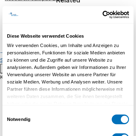
Our commitment for science
Research in Focus
Workshops Focus
Sustainability - Nachhaltig.
International collaborations
Diese Webseite verwendet Cookies
Gemeinsam.
Early-career researchers
UniDistance Suisse
Wir verwenden Cookies, um Inhalte und Anzeigen zu
Publications
Researchers
personalisieren, Funktionen für soziale Medien anbieten
Read more
Scientific events
zu können und die Zugriffe auf unsere Website zu
analysieren. Außerdem geben wir Informationen zu Ihrer
Main menu
Verwendung unserer Website an unsere Partner für
More news
Knowledge Transfer
soziale Medien, Werbung und Analysen weiter. Unsere
For children and young people
Partner führen diese Informationen möglicherweise mit
weiteren Daten zusammen, die Sie ihnen bereitgestellt
Uni60+
haben oder die sie im Rahmen Ihrer Nutzung der Dienste
[Students] Technical tips to prepare
Corporate training
gesammelt haben.
Einwilligungsauswahl
Notwendig
Consulting mandates
Datenschutzerklärung
for an online exam
[Etudiants]
Our Service