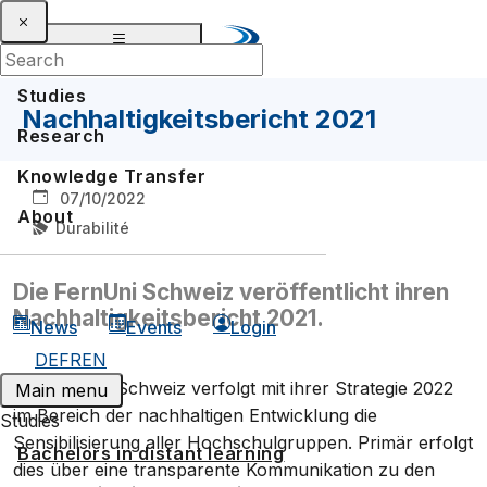
Studies
Nachhaltigkeitsbericht 2021
Research
Knowledge Transfer
07/10/2022
About
Durabilité
Die FernUni Schweiz veröffentlicht ihren
Nachhaltigkeitsbericht 2021.
News
Events
Login
DE
FR
EN
Die FernUni Schweiz verfolgt mit ihrer Strategie 2022
Main menu
im Bereich der nachhaltigen Entwicklung die
Studies
Sensibilisierung aller Hochschulgruppen. Primär erfolgt
Bachelors in distant learning
dies über eine transparente Kommunikation zu den