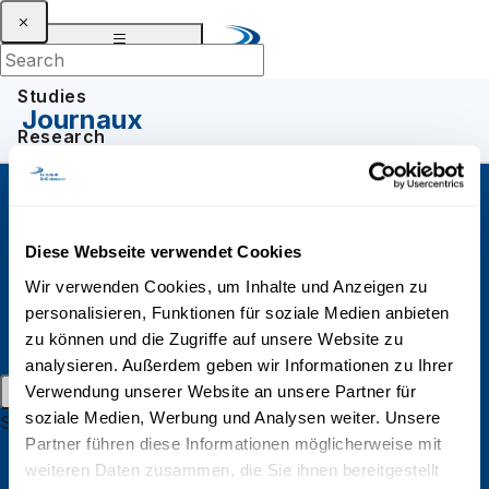
Studies
Journaux
Research
Knowledge Transfer
About
UniDistance Suisse
Diese Webseite verwendet Cookies
Schinerstrasse 18
3900 Brig
Wir verwenden Cookies, um Inhalte und Anzeigen zu
personalisieren, Funktionen für soziale Medien anbieten
Faculté de psychologie
News
Events
Login
zu können und die Zugriffe auf unsere Website zu
DE
FR
EN
analysieren. Außerdem geben wir Informationen zu Ihrer
Faculté de droit
Main menu
Verwendung unserer Website an unsere Partner für
Faculté des sciences économiques
soziale Medien, Werbung und Analysen weiter. Unsere
Studies
Partner führen diese Informationen möglicherweise mit
Bachelors in distant learning
Faculté d'histoire
weiteren Daten zusammen, die Sie ihnen bereitgestellt