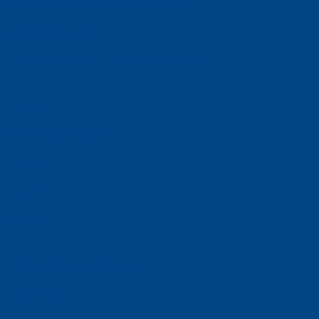
Faculté des sciences économiques
Faculté d'histoire
Faculté de mathématiques et informatique
Alumni
Jobs and careers
News
Events
Contact
Protection des données
Impressum