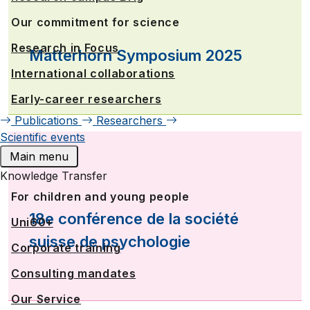
Our commitment for science
Research in Focus
Matterhorn Symposium 2025
International collaborations
Early-career researchers
Publications
Researchers
Scientific events
Main menu
Knowledge Transfer
For children and young people
18e conférence de la société
Uni60+
suisse de psychologie
Corporate training
Consulting mandates
Our Service