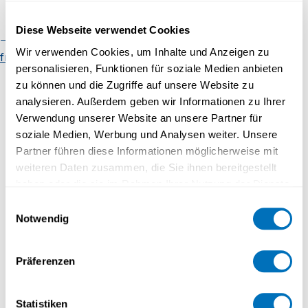
Faculty of Mathematics and
Computer Science
EADTU Staff meeting 2025
Diese Webseite verwendet Cookies
Organisational chart
Regulatory
Wir verwenden Cookies, um Inhalte und Anzeigen zu
framework
Contact
personalisieren, Funktionen für soziale Medien anbieten
zu können und die Zugriffe auf unsere Website zu
analysieren. Außerdem geben wir Informationen zu Ihrer
Verwendung unserer Website an unsere Partner für
soziale Medien, Werbung und Analysen weiter. Unsere
Partner führen diese Informationen möglicherweise mit
weiteren Daten zusammen, die Sie ihnen bereitgestellt
Inauguration et Journée portes
haben oder die sie im Rahmen Ihrer Nutzung der Dienste
gesammelt haben.
ouvertes du campus
Einwilligungsauswahl
Notwendig
Datenschutzerklärung
Präferenzen
Statistiken