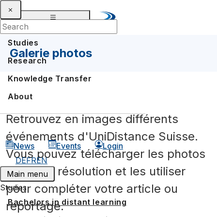
Studies
Galerie photos
Research
Knowledge Transfer
SMS Spring Meeting 2026
About
Arithmetica Transalpina 2025
Retrouvez en images différents
Graduation ceremony 2025 of UniDistance Suisse
événements d'UniDistance Suisse.
News
Events
Login
Matterhorn Symposium 2025
Vous pouvez télécharger les photos
DE
FR
EN
18th conference of the swiss psychological society
en haute résolution et les utiliser
Main menu
pour compléter votre article ou
Studies
EADTU staff meeting 2025
Bachelors in distant learning
reportage.
Computational Reproducibility Hackathon