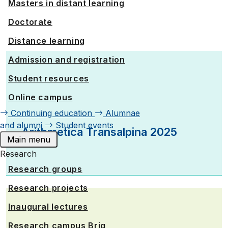
Masters in distant learning
Remise des diplômes 2024 d'UniDistance Suisse
Doctorate
Remise des diplômes 2023 d'UniDistance Suisse
Distance learning
Admission and registration
Karin Moser, nouvelle rectrice d'UniDistance Suisse
Student resources
Inauguration et Journée portes ouvertes du campus de
Brigue
Online campus
Continuing education
Alumnae
Remise des diplômes 2022 d'UniDistance Suisse
and alumni
Student events
Arithmetica Transalpina 2025
Main menu
Research
Research groups
Research projects
Inaugural lectures
Research campus Brig