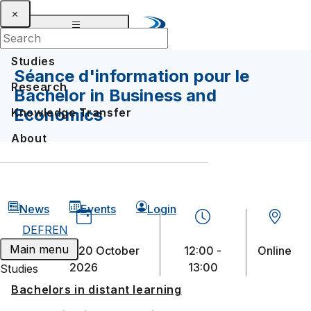
Studies
Séance d'information pour le
Research
Bachelor in Business and
Economics
Knowledge Transfer
About
News
Events
Login
DE
FR
EN
Main menu
Tuesday, 20 October
12:00 -
Online
2026
13:00
Studies
Bachelors in distant learning