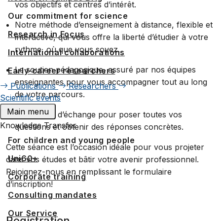
vos objectifs et centres d’intérêt.
Our commitment for science
Notre méthode d’enseignement à distance, flexible et
Research in Focus
interactive, qui vous offre la liberté d’étudier à votre
rythme, où que vous soyez.
International collaborations
Le soutien pédagogique, assuré par nos équipes
Early-career researchers
enseignantes pour vous accompagner tout au long
Publications
Researchers
de votre parcours.
Scientific events
Main menu
Un espace d’échange pour poser toutes vos
Knowledge Transfer
questions et obtenir des réponses concrètes.
For children and young people
Cette séance est l’occasion idéale pour vous projeter
Uni60+
dans vos études et bâtir votre avenir professionnel.
Rejoignez-nous en remplissant le formulaire
Corporate training
d’inscription!
Consulting mandates
Our Service
Registration