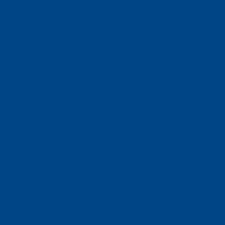
Faculty of Mathematics and Computer Science
Alumni
Jobs and careers
News
Events
Contact
Privacy policy
Impressum
Web Guidelines
Accreditation