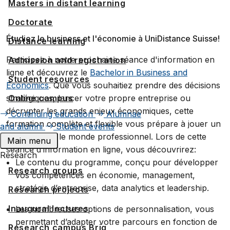
Masters in distant learning
Doctorate
Étudiez le business et l'économie à UniDistance Suisse!
Distance learning
Participez à notre prochaine séance d'information en
Admission and registration
ligne et découvrez le
Bachelor in Business and
Student resources
Economics
. Que vous souhaitiez prendre des décisions
Online campus
stratégiques, lancer votre propre entreprise ou
décrypter les grands enjeux économiques, cette
Continuing education
Alumnae
formation complète et flexible vous prépare à jouer un
and alumni
Student events
rôle clé dans le monde professionnel. Lors de cette
Main menu
séance d’information en ligne, vous découvrirez:
Research
Le contenu du programme, conçu pour développer
Research groups
vos compétences en économie, management,
stratégie d’entreprise, data analytics et leadership.
Research projects
Inaugural lectures
Les nombreuses options de personnalisation, vous
permettant d’adapter votre parcours en fonction de
Research campus Brig