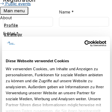
Public events
Main menu
Firstname
*
Name
*
About
Profile
E-Mail
*
Strategy
Recognised Qualifications
Espace media
Confirm E-Mail
*
Diese Webseite verwendet Cookies
Work at UniDistance Suisse
Wir verwenden Cookies, um Inhalte und Anzeigen zu
Faculty
personalisieren, Funktionen für soziale Medien anbieten
Faculty of Psychology
zu können und die Zugriffe auf unsere Website zu
analysieren. Außerdem geben wir Informationen zu Ihrer
Faculty of Business and
Verwendung unserer Website an unsere Partner für
Economics
soziale Medien, Werbung und Analysen weiter. Unsere
More events
Faculty of History
Partner führen diese Informationen möglicherweise mit
weiteren Daten zusammen, die Sie ihnen bereitgestellt