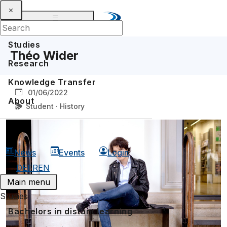
Studies
Théo Wider
Research
Knowledge Transfer
01/06/2022
About
Student · History
News
Events
Login
DE
FR
EN
Main menu
Studies
Bachelors in distant learning