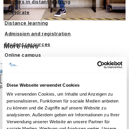
Masters in distant learning
Doctorate
Distance learning
Admission and registration
Student resources
More news
Online campus
Continuing education
Alumnae
and alumni
Student events
[Students] Technical tips to prepare
Main menu
Diese Webseite verwendet Cookies
Research
Wir verwenden Cookies, um Inhalte und Anzeigen zu
for an online exam
Research groups
[Etudiants]
personalisieren, Funktionen für soziale Medien anbieten
Research projects
zu können und die Zugriffe auf unsere Website zu
Quelques gestes pour participer activement à un cours
analysieren. Außerdem geben wir Informationen zu Ihrer
Inaugural lectures
Verwendung unserer Website an unsere Partner für
à distance
Assistent/in oder
Research campus Brig
soziale Medien, Werbung und Analysen weiter. Unsere