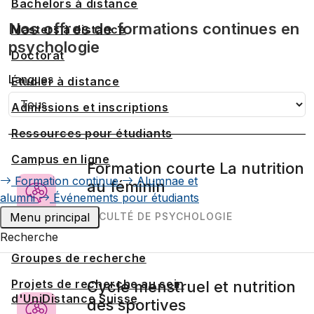
Bachelors à distance
Nos offres de formations continues en
Masters à distance
psychologie
Doctorat
Langues
Étudier à distance
Admissions et inscriptions
Ressources pour étudiants
Campus en ligne
Formation courte La nutrition
Formation continue
Alumnae et
au féminin
alumni
Événements pour étudiants
Menu principal
FACULTÉ DE PSYCHOLOGIE
Recherche
Groupes de recherche
Projets de recherche au sein
Cycle menstruel et nutrition
d'UniDistance Suisse
des sportives