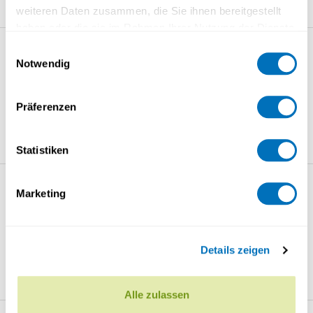
weiteren Daten zusammen, die Sie ihnen bereitgestellt
haben oder die sie im Rahmen Ihrer Nutzung der Dienste
gesammelt haben.
Einwilligungsauswahl
Formation courte Résilience
Notwendig
dans les organisations
(4
Datenschutzerklärung
ECTS)
Präferenzen
FACULTÉ DE PSYCHOLOGIE
Statistiken
Marketing
Weiterbildungskurs Arbeit
und Gesundheit in der
Schweiz
(2 ECTS)
Details zeigen
FAKULTÄT PSYCHOLOGIE
Alle zulassen