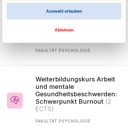
Weiterbildungskurs Arbeit
Auswahl erlauben
und körperliche
Gesundheitsbeschwerden:
Schwerpunkt Muskel- und
Ablehnen
Skelettsystem
(2 ECTS)
FAKULTÄT PSYCHOLOGIE
Weiterbildungskurs Arbeit
und mentale
Gesundheitsbeschwerden:
Schwerpunkt Burnout
(2
ECTS)
FAKULTÄT PSYCHOLOGIE