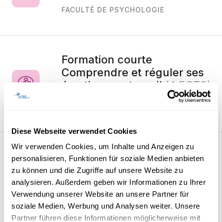
FACULTÉ DE PSYCHOLOGIE
Formation courte
Comprendre et réguler ses
émotions au travail
(4 ECTS)
FACULTÉ DE PSYCHOLOGIE
Diese Webseite verwendet Cookies
Wir verwenden Cookies, um Inhalte und Anzeigen zu
Formation courte
personalisieren, Funktionen für soziale Medien anbieten
Communiquer pour favoriser
zu können und die Zugriffe auf unsere Website zu
le bien-être et la motivation
analysieren. Außerdem geben wir Informationen zu Ihrer
(4 ECTS)
Verwendung unserer Website an unsere Partner für
soziale Medien, Werbung und Analysen weiter. Unsere
FACULTÉ DE PSYCHOLOGIE
Partner führen diese Informationen möglicherweise mit