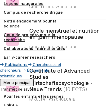
Leçons inaugurales
FACULTÉ DE PSYCHOLOGIE
Campus de recherche Brigue
Notre engagement pour la
science
Cycle menstruel et nutrition
Coup de projecteur sur la
en (péri-)ménopause
recherche
FACULTÉ DE PSYCHOLOGIE
Collaborations internationales
Early-career researchers
Publications
Chercheuses et
Certificate of Advanced
chercheurs
Événements
scientifiques
Studies
Wirtschaftspsychologie -
Menu principal
Neue Trends
(10 ECTS)
Transfert de savoir
Pour les enfants et les jeunes
FAKULTÄT PSYCHOLOGIE
Uni60+