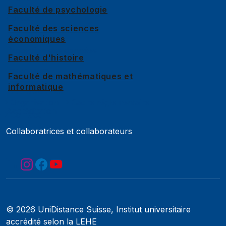
Faculté de psychologie
Contact
Faculté des sciences
économiques
Protection des données
Faculté d'histoire
Impressum
Faculté de mathématiques et
informatique
Web Guidelines
Organisation
Cadre réglementaire
Accréditation
Contact
Collaboratrices et collaborateurs
© 2026 UniDistance Suisse, Institut universitaire
accrédité selon la LEHE