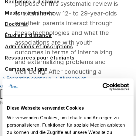
Bachelors à distance
purpose of this systematic review is
to examine how 12- to 29-year-olds
Masters à distance
and their parents interact through
Doctorat
these technologies and what the
Étudier à distance
associations are with youth
Admissions et inscriptions
outcomes in terms of internalizing
Ressources pour étudiants
and externalizing problems and
Campus en ligne
well-being. After conducting a
Formation continue
Alumnae et
detailed and broad literature search,
alumni
Événements pour étudiants
the identified studies will be
Menu principal
screened and the necessary data
Recherche
Diese Webseite verwendet Cookies
extracted will be synthesized to
Groupes de recherche
Wir verwenden Cookies, um Inhalte und Anzeigen zu
summarize the included studies.
Projets de recherche au sein
personalisieren, Funktionen für soziale Medien anbieten
d'UniDistance Suisse
zu können und die Zugriffe auf unsere Website zu