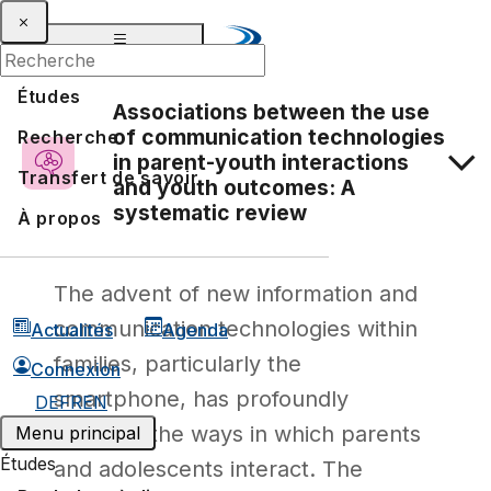
Études
Associations between the use
of communication technologies
Recherche
in parent-youth interactions
Transfert de savoir
and youth outcomes: A
systematic review
À propos
The advent of new information and
communication technologies within
Actualités
Agenda
families, particularly the
Connexion
smartphone, has profoundly
DE
FR
EN
changed the ways in which parents
Menu principal
Études
and adolescents interact. The