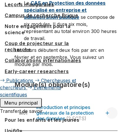
Le
CAS en Protection des données
Leçons inaugurales
spécialisé en entreprise et
Campus de recherche Brigue
administration publique
se compose de
six modules. Il dure six mois,
Notre engagement pour la
représentant au total environ 300 heures
science
de travail.
Coup de projecteur sur la
recherche
Les cours débutent deux fois par an: en
février et en septembre. Vous suivez un
Collaborations internationales
module par mois.
Early-career researchers
Publications
Chercheuses et
Module(s) obligatoire(s)
chercheurs
Événements
scientifiques
Menu principal
Introduction et principes
Transfert de savoir
généraux de la protection
M01
des données
(2 ECTS)
Pour les enfants et les jeunes
Uni60+