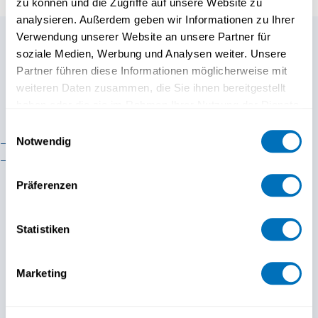
zu können und die Zugriffe auf unsere Website zu
Faculté de psychologie
analysieren. Außerdem geben wir Informationen zu Ihrer
Verwendung unserer Website an unsere Partner für
Faculté des sciences
économiques
soziale Medien, Werbung und Analysen weiter. Unsere
Encore des questions?
Partner führen diese Informationen möglicherweise mit
Faculté d'histoire
weiteren Daten zusammen, die Sie ihnen bereitgestellt
Notre équipe formation
haben oder die sie im Rahmen Ihrer Nutzung der Dienste
Faculté de mathématiques et
informatique
gesammelt haben.
continue est là pour vous!
Einwilligungsauswahl
Notwendig
Organisation
Cadre réglementaire
Datenschutzerklärung
Contact
Präferenzen
Statistiken
Marketing