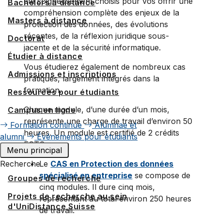
été soigneusement choisis pour vos offrir une
Bachelors à distance
compréhension complète des enjeux de la
Masters à distance
protection des données, des évolutions
récentes, de la réflexion juridique sous-
Doctorat
jacente et de la sécurité informatique.
Étudier à distance
Vous étudierez également de nombreux cas
Admissions et inscriptions
pratiques, largement intégrés dans la
formation.
Ressources pour étudiants
Chaque module, d’une durée d’un mois,
Campus en ligne
représente une charge de travail d’environ 50
Formation continue
Alumnae et
heures. Un module est certifié de 2 crédits
alumni
Événements pour étudiants
ECTS.
Menu principal
Recherche
Le
CAS en Protection des données
spécialisé en entreprise
se compose de
Groupes de recherche
cinq modules. Il dure cinq mois,
Projets de recherche au sein
représentant au total environ 250 heures
d'UniDistance Suisse
de travail.