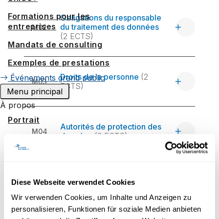
Formations pour les
Obligations du responsable
entreprises
du traitement des données
M02
(2 ECTS)
Mandats de consulting
Exemples de prestations
Droits de la personne
(2
Événements grand public
M03
ECTS)
Menu principal
À propos
Portrait
Autorités de protection des
M04
données
(2 ECTS)
Stratégie
Reconnaissance
Espace media
Gouvernance de
Diese Webseite verwendet Cookies
l'information et sécurité IT
(2
M05
Travailler à UniDistance Suisse
ECTS)
Wir verwenden Cookies, um Inhalte und Anzeigen zu
personalisieren, Funktionen für soziale Medien anbieten
Faculté de droit