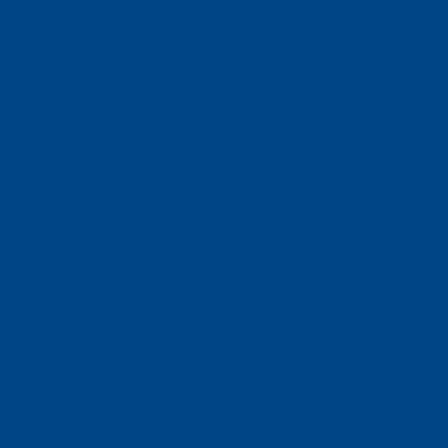
Faculté de droit
Faculté des sciences économiques
Faculté d'histoire
Faculté de mathématiques et informatique
Alumni
Jobs et carrières
Actualités
Événements
Contact
Protection des données