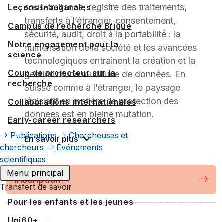
sous-traitance, registre des traitements,
Leçons inaugurales
transferts à l’étranger, consentement,
Campus de recherche Brigue
sécurité, audit, droit à la portabilité : la
Notre engagement pour la
numérisation de la société et les avancées
science
technologiques entraînent la création et la
Coup de projecteur sur la
gestion d’une multitude de données. En
recherche
Suisse comme à l’étranger, le paysage
législatif en matière de protection des
Collaborations internationales
données est en pleine mutation.
Early-career researchers
Publications
Chercheuses et
En savoir plus
chercheurs
Événements
scientifiques
Menu principal
Inscription
Transfert de savoir
Pour les enfants et les jeunes
Uni60+