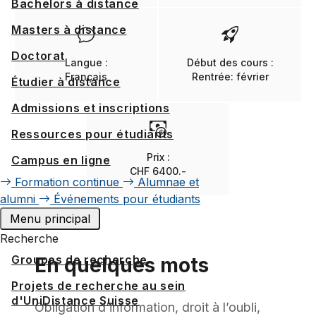
Bachelors à distance
Masters à distance
Doctorat
Langue :
Début des cours :
Français
Rentrée: février
Étudier à distance
Admissions et inscriptions
Ressources pour étudiants
Prix :
Campus en ligne
CHF 6400.-
Formation continue
Alumnae et
alumni
Événements pour étudiants
Menu principal
Recherche
Groupes de recherche
En quelques mots
Projets de recherche au sein
d'UniDistance Suisse
Obligation d’information, droit à l’oubli,