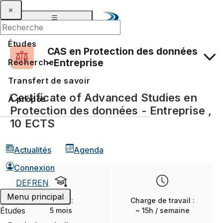
Études
CAS en Protection des données
- Entreprise
Recherche
Transfert de savoir
Plan d'études
Certificate of Advanced Studies en
À propos
Protection des données - Entreprise ,
Programme
10 ECTS
Actualités
Agenda
Connexion
DE
FR
EN
Menu principal
Durée :
Charge de travail :
Études
5 mois
~ 15h / semaine