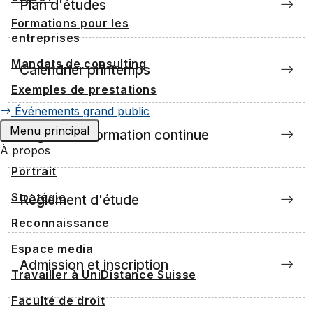
Plan d'études
Formations pour les
entreprises
Mandats de consulting
Calendrier printemps
Exemples de prestations
Événements grand public
Menu principal
Règlement formation continue
À propos
Portrait
Stratégie
Règlement d'étude
Reconnaissance
Espace media
Admission et inscription
Travailler à UniDistance Suisse
Faculté de droit