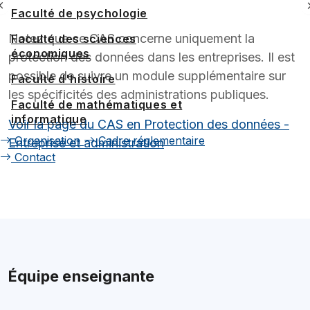
Faculté de psychologie
Notez que ce CAS concerne uniquement la
Faculté des sciences
économiques
protection des données dans les entreprises. Il est
possible de suivre un module supplémentaire sur
Faculté d'histoire
les spécificités des administrations publiques.
Faculté de mathématiques et
informatique
Voir la page du CAS en Protection des données -
Organisation
Cadre réglementaire
Entreprise et administration
Contact
Équipe enseignante