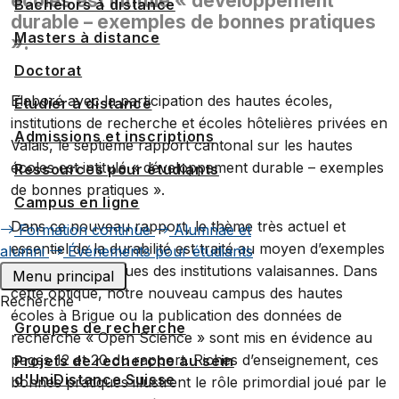
écoles est intitulé « développement
Bachelors à distance
durable – exemples de bonnes pratiques
Masters à distance
».
Doctorat
Elaboré avec la participation des hautes écoles,
Étudier à distance
institutions de recherche et écoles hôtelières privées en
Admissions et inscriptions
Valais, le septième rapport cantonal sur les hautes
écoles est intitulé « développement durable – exemples
Ressources pour étudiants
de bonnes pratiques ».
Campus en ligne
Dans ce nouveau rapport, le thème très actuel et
Formation continue
Alumnae et
essentiel de la durabilité est traité au moyen d’exemples
alumni
Événements pour étudiants
de bonnes pratiques des institutions valaisannes. Dans
Menu principal
cette optique, notre nouveau campus des hautes
Recherche
écoles à Brigue ou la publication des données de
Groupes de recherche
recherche « Open Science » sont mis en évidence au
pages 12 et 20 du rapport. Riches d’enseignement, ces
Projets de recherche au sein
d'UniDistance Suisse
bonnes pratiques illustrent le rôle primordial joué par le