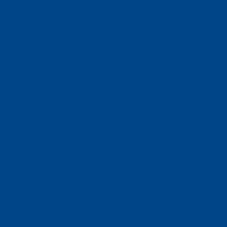
Faculté de droit
Faculté des sciences économiques
Faculté d'histoire
Faculté de mathématiques et informatique
Alumni
Jobs et carrières
Actualités
Événements
Contact
Protection des données