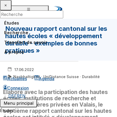
Études
Nouveau rapport cantonal sur les
Recherche
hautes écoles « développement
durable - exemples de bonnes
Transfert de savoir
pratiques »
À propos
17.06.2022
Nachhaltigkeit · UniDistance Suisse · Durabilité
Actualités
Agenda
Connexion
Elaboré avec la participation des hautes
DE
FR
EN
écoles, institutions de recherche et
Menu principal
écoles hôtelières privées en Valais, le
septième rapport cantonal sur les hautes
Études