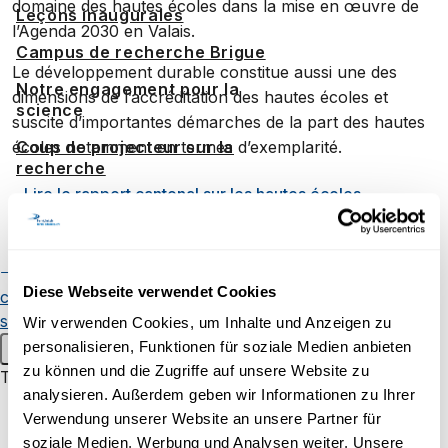
domaine des hautes écoles dans la mise en œuvre de
Leçons inaugurales
l’Agenda 2030 en Valais.
Campus de recherche Brigue
Le développement durable constitue aussi une des
Notre engagement pour la
dimensions de l’accréditation des hautes écoles et
science
suscite d’importantes démarches de la part des hautes
écoles notamment en termes d’exemplarité.
Coup de projecteur sur la
recherche
Lire le rapport cantonal sur les hautes écoles
Collaborations internationales
Early-career researchers
Lire le communiqué de presse du Canton du Valais
Publications
Chercheuses et
Diese Webseite verwendet Cookies
chercheurs
Événements
scientifiques
Wir verwenden Cookies, um Inhalte und Anzeigen zu
En lien
personalisieren, Funktionen für soziale Medien anbieten
Menu principal
zu können und die Zugriffe auf unsere Website zu
Transfert de savoir
analysieren. Außerdem geben wir Informationen zu Ihrer
Pour les enfants et les jeunes
Verwendung unserer Website an unsere Partner für
Campus de Brigue : une
conception dans l’air du
Uni60+
soziale Medien, Werbung und Analysen weiter. Unsere