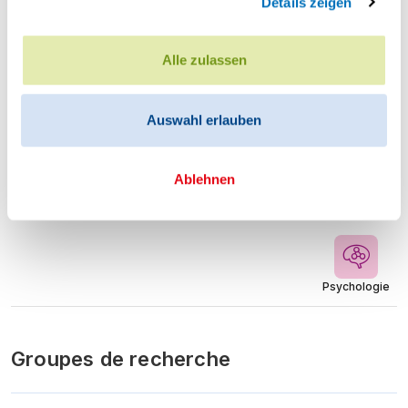
Details zeigen
Psychologie
Alle zulassen
Interest Development
Auswahl erlauben
Endres Tino
//
Vössing Charlotte
Ablehnen
Montant approuvé:-
Schéma de financement:
-
Psychologie
Groupes de recherche