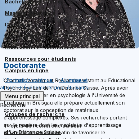
Bachelors à distance
Masters à distance
Doctorat
Étudier à distance
Admissions et inscriptions
Ressources pour étudiants
Doctorante
Campus en ligne
Formation continue
Alumnae et
Charlotte Vössing est Research assistent au Educational
alumni
Événements pour étudiants
Psychology Lab de l'UniDistance Suisse. Après avoir
obtenu son master en psychologie à l'Université de
Menu principal
Freiburg im Breisgau elle prépare actuellement son
Recherche
doctorat sur la conception de matériaux
Groupes de recherche
d'apprentissage complexes. Ses recherches portent
sur la manière dont les matériaux d'apprentissage
Projets de recherche au sein
d'UniDistance Suisse
peuvent être structurés afin de favoriser le