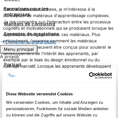
Formations pour les
Dans le cadre de ma thèse, je m'intéresse à la
entreprises
conception de matériaux d'apprentissage complexes.
Je me concentre sur l'interaction entre les processus
Mandats de consulting
cognitifs et motivationnels qui se produisent lorsque les
Exemples de prestations
apprenants s'engagent avec ces matériaux. Plus
précisément, j'examine comment les matériaux
Événements grand public
d'apprentissage peuvent être conçus pour soutenir le
Menu principal
développement de l'intérêt des apprenants, par
À propos
exemple par le biais du design émotionnel ou du
Portrait
cadrage narratif. Lorsque les apprenants développent
un intérêt pour le contenu à apprendre, ils parviennent
Stratégie
mieux à mobiliser efficacement leurs ressources
Reconnaissance
cognitives, ce qui peut améliorer les résultats
d'apprentissage.
Espace media
Diese Webseite verwendet Cookies
Le projet KeBNE s'intéresse à la manière dont les
Wir verwenden Cookies, um Inhalte und Anzeigen zu
Travailler à UniDistance Suisse
résultats de recherche sur l'éducation au
personalisieren, Funktionen für soziale Medien anbieten
Faculté de droit
développement durable peuvent être présentés de
zu können und die Zugriffe auf unsere Website zu