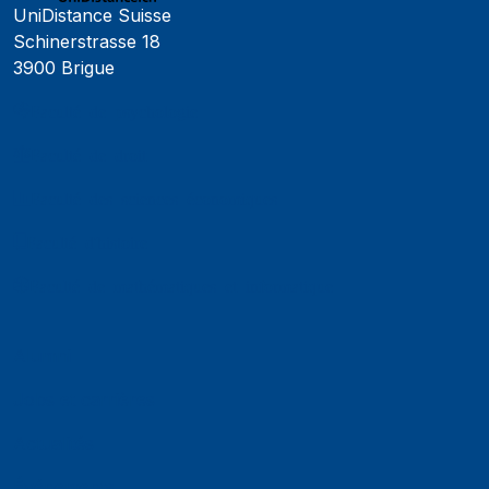
UniDistance Suisse
Schinerstrasse 18
3900 Brigue
Faculté de psychologie
Faculté de droit
Faculté des sciences économiques
Faculté d'histoire
Faculté de mathématiques et informatique
Alumni
Jobs et carrières
Actualités
Événements