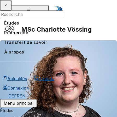
Études
MSc Charlotte Vössing
Recherche
Transfert de savoir
À propos
Actualités
Agenda
Connexion
DE
FR
EN
Menu principal
Études