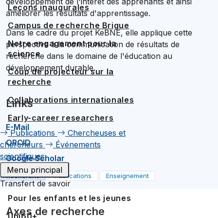
développement de l'intérêt des apprenants et ainsi
Leçons inaugurales
améliorer les résultats d'apprentissage.
Campus de recherche Brigue
Dans le cadre du projet KeBNE, elle applique cette
Notre engagement pour la
perspective à la communication de résultats de
science
recherche dans le domaine de l'éducation au
développement durable.
Coup de projecteur sur la
recherche
Collaborations internationales
Links
Early-career researchers
E-Mail
Publications
Chercheuses et
ORCID
chercheurs
Événements
scientifiques
Google Scholar
Menu principal
Recherche
Publications
Enseignement
Transfert de savoir
Pour les enfants et les jeunes
Axes de recherche
Uni60+