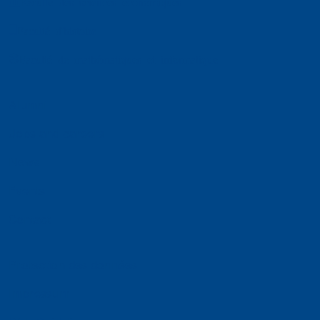
Faculté des sciences économiques
Faculté d'histoire
Faculté de mathématiques et informatique
Alumni
Jobs and careers
News
Events
Contact
Protection des données
Impressum