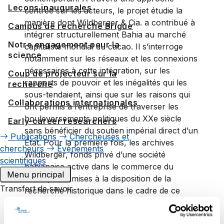
Leçons inaugurales
centrée sur les acteurs, le projet étudie la
manière dont Wildberger & Cia. a contribué à
Campus de recherche Brigue
intégrer structurellement Bahia au marché
Notre engagement pour la
capitaliste mondial du cacao. Il s’interroge
science
notamment sur les réseaux et les connexions
nécessaires à cette intégration, sur les
Coup de projecteur sur la
rapports de pouvoir et les inégalités qui les
recherche
sous-tendaient, ainsi que sur les raisons qui
Collaborations internationales
ont permis à l’entreprise de traverser les
bouleversements politiques du XXe siècle
Early-career researchers
sans bénéficier du soutien impérial direct d’un
Publications
Chercheuses et
État. Pour la première fois, les archives
chercheurs
Événements
Wildberger, fonds privé d’une société
scientifiques
bahianaise active dans le commerce du
Menu principal
cacao, sont mises à la disposition de la
Transfert de savoir
recherche historique dans le cadre de ce
projet. Cette occasion exceptionnelle d’étudier
Pour les enfants et les jeunes
le commerce intermédiaire à l’échelle
Uni60+