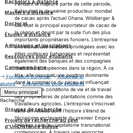
Bachelors à distance
Pendant la majeure partie de cette période,
Bahia était le deuxième producteur mondial
Masters à distance
de cacao après l’actuel Ghana. Wildberger &
Doctorat
Cia. était le principal exportateur de cacao de
la région et devint par la suite l’un des plus
Étudier à distance
importants propriétaires fonciers. L’entreprise
Admissions et inscriptions
entretenait des relations privilégiées avec les
élites politiques bahianaises et représentait
Ressources pour étudiants
également des banques et des compagnies
Campus en ligne
maritimes européennes dans la région. À ce
titre, elle occupait une position dominante
Formation continue
Alumnae et
dans le commerce du cacao et influençait
alumni
Événements pour étudiants
fortement les conditions de vie et de travail
Menu principal
des propriétaires de plantations comme des
Recherche
travailleurs agricoles. L’entreprise s’inscrivait
Groupes de recherche
dans un réseau dont l’histoire s’étend de
l’économie esclavagiste du premier Empire
Projets de recherche au sein
brésilien jusqu’au capitalisme transnational
d'UniDistance Suisse
contemporain. À travers une approche