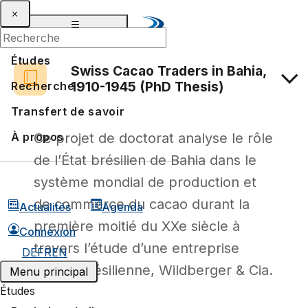
Études
Swiss Cacao Traders in Bahia,
1910-1945 (PhD Thesis)
Recherche
Transfert de savoir
Ce projet de doctorat analyse le rôle
À propos
de l’État brésilien de Bahia dans le
système mondial de production et
de commerce du cacao durant la
Actualités
Agenda
première moitié du XXe siècle à
Connexion
travers l’étude d’une entreprise
DE
FR
EN
suisse-brésilienne, Wildberger & Cia.
Menu principal
Études