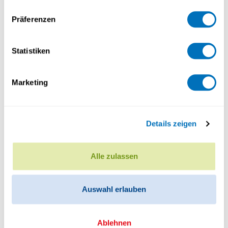
d’acquérir des outils d’analyse interdisciplinaires
Präferenzen
pour comprendre l’espace francophone et
plus largement la mondialisation dans ses
multiples expressions.
Statistiken
Marketing
Autres événements
Details zeigen
Alle zulassen
SÉANCE D'INFORMATION
Auswahl erlauben
25.08.2026 - 18:00 à 19:00
Ablehnen