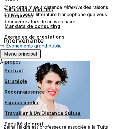
C'est cette mise à distance
réflexive
des raisons
Formations pour les
d'enseigner la littérature francophone que vous
entreprises
découvrirez lors de ce webinaire!
Mandats de consulting
Exemples de prestations
Intervenante
Événements grand public
Menu principal
À propos
Portrait
Stratégie
Reconnaissance
Espace media
Travailler à UniDistance Suisse
Faculté de droit
Zeina Hakim
est professeure associée à la Tufts