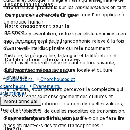
Leçons inaugurales
faire un travail préalable sur les
représentations
en tant
que jugements construits et images que l'on applique à
Campus de recherche Brigue
un groupe humain.
Notre engagement pour la
science
Dans cette présentation, notre spécialiste examinera en
quoi l'enseignement de la francophonie relève à la fois
Coup de projecteur sur la
d'un travail interdisciplinaire qui relie notamment
recherche
l'histoire, la géographie, la langue et la littérature et
Collaborations internationales
d'un travail interculturel articulant culture savante,
culture anthropologique, culture locale et culture
Early-career researchers
universelle.
Publications
Chercheuses et
chercheurs
Événements
Par ce biais, vous pourrez percevoir la complexité qui
scientifiques
est en jeu dans tout enseignement des cultures et
Menu principal
littératures francophones : au nom de quelles valeurs,
Transfert de savoir
de quels objectifs, de quelles modalités de transmission,
d'apprentissage et d'évaluation justifie-t-on de faire lire
Pour les enfants et les jeunes
à des étudiant-e-s des textes francophones ?
Uni60+