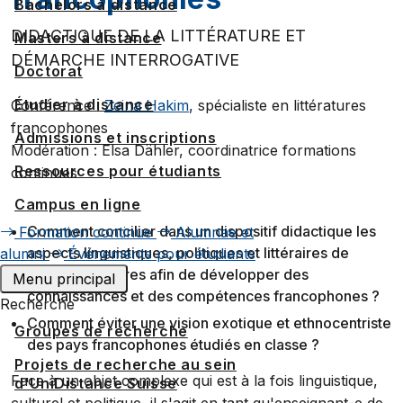
Bachelors à distance
DIDACTIQUE DE LA LITTÉRATURE ET
Masters à distance
DÉMARCHE INTERROGATIVE
Doctorat
Étudier à distance
Conférence :
Zeina Hakim
, spécialiste en littératures
francophones
Admissions et inscriptions
Modération : Elsa Dähler, coordinatrice formations
Ressources pour étudiants
continues
Campus en ligne
Comment concilier dans un dispositif didactique les
Formation continue
Alumnae et
aspects linguistiques, politiques et littéraires de
alumni
Événements pour étudiants
plusieurs cultures afin de développer des
Menu principal
connaissances et des compétences francophones ?
Recherche
Comment éviter une vision exotique et ethnocentriste
Groupes de recherche
des pays francophones étudiés en classe ?
Projets de recherche au sein
Face à un objet complexe qui est à la fois linguistique,
d'UniDistance Suisse
culturel et politique, il s'agit en tant qu'enseignant-e de