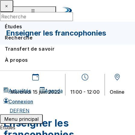
Études
Enseigner les francophonies
Recherche
Transfert de savoir
À propos
Actualités
Agenda
mercredi 15 juin 2022
11:00 - 12:00
online
Connexion
DE
FR
EN
Menu principal
Enseigner les
Études
francophonies