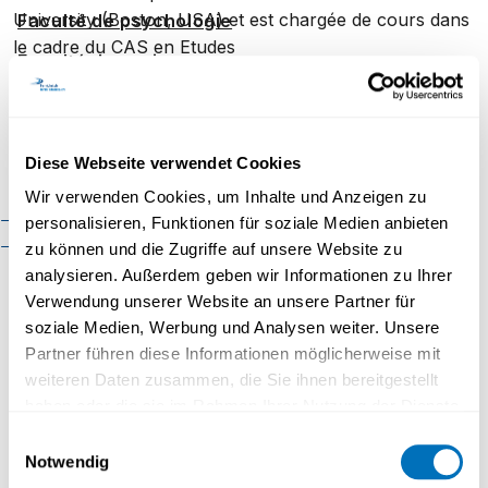
University (Boston, USA) et est chargée de cours dans
Faculté de psychologie
le cadre du CAS en Etudes
Faculté des sciences
francophones d’UniDistance Suisse.
économiques
Spécialiste en littératures française et francophones,
Faculté d'histoire
elle s’intéresse aux questions de plurilinguisme et
Diese Webseite verwendet Cookies
Faculté de mathématiques et
d’interculturalité ainsi qu’aux rapports qu’entretiennent
informatique
Wir verwenden Cookies, um Inhalte und Anzeigen zu
langage et pouvoir, idéologie et discours.
Organisation
Cadre réglementaire
personalisieren, Funktionen für soziale Medien anbieten
Contact
zu können und die Zugriffe auf unsere Website zu
analysieren. Außerdem geben wir Informationen zu Ihrer
Verwendung unserer Website an unsere Partner für
CAS en Études francophones
soziale Medien, Werbung und Analysen weiter. Unsere
La littérature et la culture francophone vous
Partner führen diese Informationen möglicherweise mit
intéressent ?
weiteren Daten zusammen, die Sie ihnen bereitgestellt
Découvrez notre
CAS en Études
haben oder die sie im Rahmen Ihrer Nutzung der Dienste
francophones.
gesammelt haben.
Einwilligungsauswahl
Histoire globale, industries culturelles, oralités,
Notwendig
Datenschutzerklärung
histoire post-coloniale - ce CAS vous permet