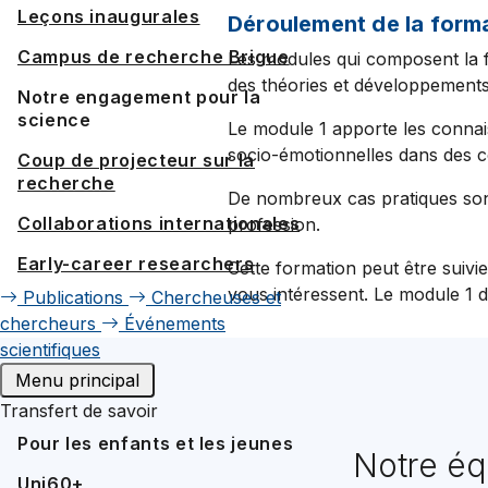
Leçons inaugurales
Déroulement de la form
Campus de recherche Brigue
Les modules qui composent la 
des théories et développements
Notre engagement pour la
science
Le module 1 apporte les connai
socio-émotionnelles dans des c
Coup de projecteur sur la
recherche
De nombreux cas pratiques sont
Collaborations internationales
profession.
Early-career researchers
Cette formation peut être suivi
vous intéressent. Le module 1 d
Publications
Chercheuses et
chercheurs
Événements
scientifiques
Menu principal
Transfert de savoir
Pour les enfants et les jeunes
Notre éq
Uni60+