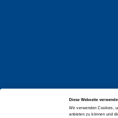
Faculté de mathématiques et informatique
Alumni
Jobs and careers
News
Events
Contact
Protection des données
Impressum
Diese Webseite verwende
Web Guidelines
Wir verwenden Cookies, um
anbieten zu können und di
Accréditation