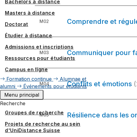
Bachelors à distance
Masters à distance
Comprendre et régule
M02
Doctorat
Étudier à distance
Admissions et inscriptions
Communiquer pour fav
M03
Ressources pour étudiants
Campus en ligne
Formation continue
Alumnae et
Conflits et émotions
M04
alumni
Événements pour étudiants
Menu principal
Recherche
Groupes de recherche
Résilience dans les o
M05
Projets de recherche au sein
d'UniDistance Suisse