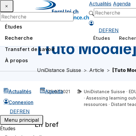
Actualités
Agenda
Études
DE
FR
EN
Recherche
Études
Reche
[Tuto Moodle]
Transfert de savoir
À propos
UniDistance Suisse
Article
[Tuto Moo
Actualités
Agenda
25.07.2021
UniDistance Suisse · ED
· Assessing learning out
Connexion
ressources · Distant tea
DE
FR
EN
Menu principal
En bref
Études