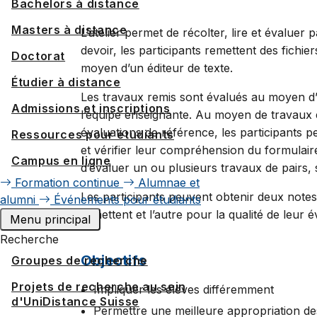
Bachelors à distance
Masters à distance
L’atelier permet de récolter, lire et évaluer
devoir, les participants remettent des fichie
Doctorat
moyen d’un éditeur de texte.
Étudier à distance
Les travaux remis sont évalués au moyen d’u
Admissions et inscriptions
l’équipe enseignante. Au moyen de travaux 
évaluations de référence, les participants p
Ressources pour étudiants
et vérifier leur compréhension du formulaire 
Campus en ligne
d’évaluer un ou plusieurs travaux de pairs,
Formation continue
Alumnae et
Les participants peuvent obtenir deux notes da
alumni
Événements pour étudiants
remettent et l’autre pour la qualité de leur 
Menu principal
Recherche
Objectifs
Groupes de recherche
Projets de recherche au sein
Impliquer les élèves différemment
d'UniDistance Suisse
Permettre une meilleure appropriation de