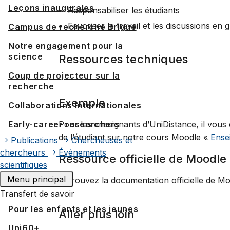
Leçons inaugurales
Responsabiliser les étudiants
Favoriser le travail et les discussions en
Campus de recherche Brigue
Notre engagement pour la
science
Ressources techniques
Coup de projecteur sur la
recherche
Exemple
Collaborations internationales
Pour les enseignants d’UniDistance, il vous e
Early-career researchers
de l’étudiant sur notre cours Moodle «
Ense
Publications
Chercheuses et
chercheurs
Événements
Ressource officielle de Moodle
scientifiques
Menu principal
Retrouvez la documentation officielle de Mo
Transfert de savoir
Pour les enfants et les jeunes
Aller plus loin
Uni60+