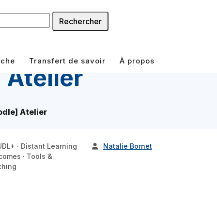
Rechercher
rche
Transfert de savoir
À propos
 Atelier
dle] Atelier
UDL+ · Distant Learning
Natalie Bornet
comes · Tools &
ching