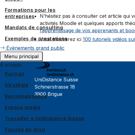
Formations pour les
N’hésitez pas à consulter cet article qui
entreprises
activités Moodle et quelques apports thé
Mandats de consulting
l’apprentissage de vos apprenants et bo
Exemples de prestations
Vous trouverez ici
100 tutoriels vidéos s
Événements grand public
Menu principal
À propos
Portrait
UniDistance Suisse
Stratégie
Schinerstrasse 18
3900 Brigue
Reconnaissance
Faculté de psychologie
Espace media
Travailler à UniDistance Suisse
Faculté de droit
Faculté de droit
Faculté des sciences économiques