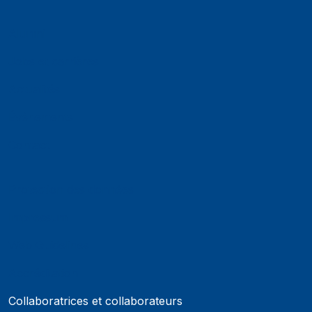
Alumni
Jobs et carrières
Actualités
Événements
Contact
Protection des données
Impressum
Web Guidelines
Accréditation
Collaboratrices et collaborateurs