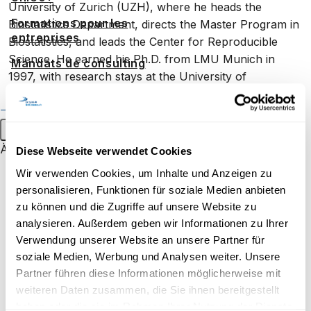
University of Zurich (UZH), where he heads the
Formations pour les
Biostatistics Department, directs the Master Program in
entreprises
Biostatistics, and leads the Center for Reproducible
Science. He earned his Ph.D. from LMU Munich in
Mandats de consulting
1997, with research stays at the University of
Exemples de prestations
Washington and academic positions at Imperial College
Événements grand public
London and Lancaster University before returning to
Munich as Associate Professor. Since 2006, he has
Menu principal
been a faculty member at UZH. An active editor for
À propos
Diese Webseite verwendet Cookies
major journals including the Annals of Applied
Portrait
Wir verwenden Cookies, um Inhalte und Anzeigen zu
Statistics, his research focuses on reproducibility,
personalisieren, Funktionen für soziale Medien anbieten
Stratégie
infectious disease analysis, and Bayesian biostatistics,
zu können und die Zugriffe auf unsere Website zu
with significant contributions to spatial epidemiology.
Reconnaissance
analysieren. Außerdem geben wir Informationen zu Ihrer
Verwendung unserer Website an unsere Partner für
Espace media
soziale Medien, Werbung und Analysen weiter. Unsere
Inscription
Travailler à UniDistance Suisse
Partner führen diese Informationen möglicherweise mit
weiteren Daten zusammen, die Sie ihnen bereitgestellt
Faculté de droit
Prénom
*
Nom
*
haben oder die sie im Rahmen Ihrer Nutzung der Dienste