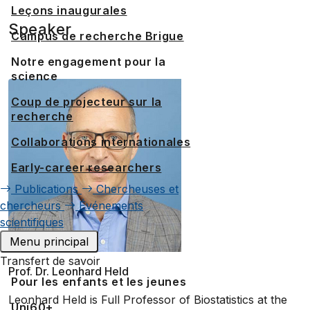
Leçons inaugurales
Speaker
Campus de recherche Brigue
Notre engagement pour la
science
Coup de projecteur sur la
recherche
Collaborations internationales
Early-career researchers
Publications
Chercheuses et
chercheurs
Événements
scientifiques
Menu principal
Transfert de savoir
Prof. Dr. Leonhard Held
Pour les enfants et les jeunes
Leonhard Held is Full Professor of Biostatistics at the
Uni60+