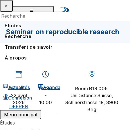
Études
Seminar on reproducible research
Recherche
Transfert de savoir
À propos
Actualités
Agenda
mercredi
08:30
Room B18.006,
22 avril
-
UniDistance Suisse,
Connexion
2026
10:00
Schinerstrasse 18, 3900
DE
FR
EN
Brig
Menu principal
Études