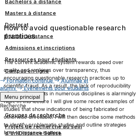
Bachelors à distance
Masters à distance
Doctorat
How to avoid questionable research
practices
Étudier à distance
Admissions et inscriptions
Ressources pour étudiants
The current academic system rewards speed over
quality and rankings over transparency, thus
Campus en ligne
encouraging questionable research practices up to
Formation continue
Alumnae et
scientific fraud. As a result, the lack of reproducibility
alumni
Événements pour étudiants
of scientific results in numerous disciplines is alarmingly
Menu principal
high. In this lecture I will give some recent examples of
Recherche
studies that show indications of being fabricated or
Groupes de recherche
otherwise unreliable. I will then describe some methods
to identify problematic studies and outline strategies
Projets de recherche au sein
how to improve matters.
d'UniDistance Suisse