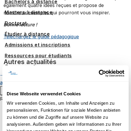
Bachelors à distance
également quatre idées reçues et propose de
Masters à distance
nombreux exemples qui pourront vous inspirer.
Doctorat
Bonne lecture !
Étudier à distance
Téléchargez le guide pédagogique
Admissions et inscriptions
Ressources pour étudiants
Autres actualités
Campus en ligne
Formation continue
Alumnae et
alumni
Événements pour étudiants
[Etudiants] Conseils techniques pour
Menu principal
Diese Webseite verwendet Cookies
Recherche
Wir verwenden Cookies, um Inhalte und Anzeigen zu
Groupes de recherche
personalisieren, Funktionen für soziale Medien anbieten
se préparer à un examen en ligne
zu können und die Zugriffe auf unsere Website zu
Projets de recherche au sein
analysieren. Außerdem geben wir Informationen zu Ihrer
d'UniDistance Suisse
Thierry Godel analyse le recrutement pour l’armée