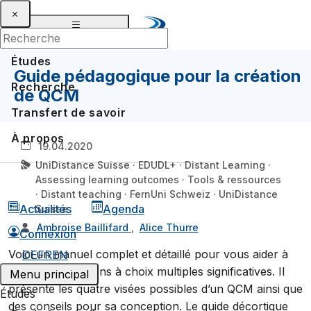
Études
Guide pédagogique pour la création
Recherche
de QCM
Transfert de savoir
À propos
19.04.2020
UniDistance Suisse · EDUDL+ · Distant Learning ·
Assessing learning outcomes · Tools & ressources
· Distant teaching · FernUni Schweiz · UniDistance
Actualités
Agenda
Suisse
Ambroise Baillifard
,
Alice Thurre
Connexion
Voici un manuel complet et détaillé pour vous aider à
DE
FR
EN
créer des questions à choix multiples significatives. Il
Menu principal
présente les quatre visées possibles d’un QCM ainsi que
Études
des conseils pour sa conception. Le guide décortique